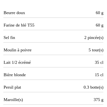
Beurre doux
60
g
Farine de blé T55
60
g
Sel fin
2
pincée(s)
Moulin à poivre
5
tour(s)
Lait 1/2 écrémé
35
cl
Bière blonde
15
cl
Persil plat
0.3
botte(s)
Maroille(s)
375
g