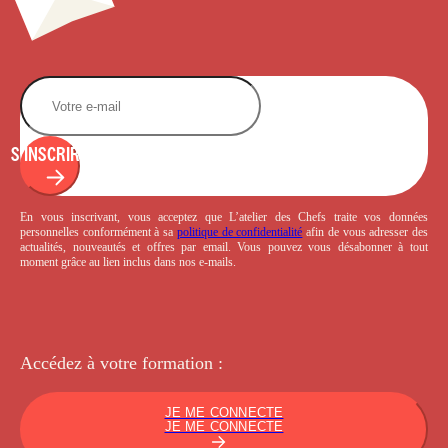
S'INSCRIRE
En vous inscrivant, vous acceptez que L’atelier des Chefs traite vos données
personnelles conformément à sa
politique de confidentialité
afin de vous adresser des
actualités, nouveautés et offres par email. Vous pouvez vous désabonner à tout
moment grâce au lien inclus dans nos e-mails.
Accédez à votre
formation :
JE ME CONNECTE
JE ME CONNECTE