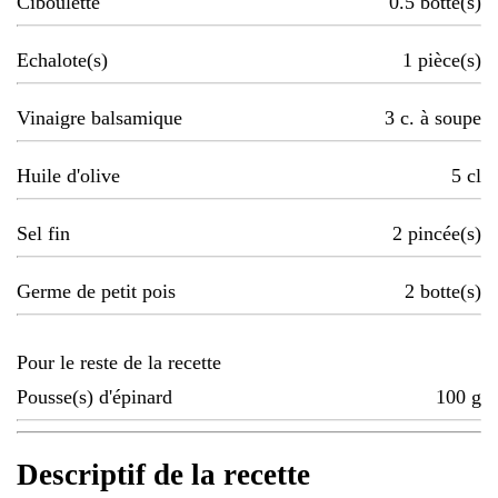
Ciboulette
0.5
botte(s)
Echalote(s)
1
pièce(s)
Vinaigre balsamique
3
c. à soupe
Huile d'olive
5
cl
Sel fin
2
pincée(s)
Germe de petit pois
2
botte(s)
Pour le reste de la recette
Pousse(s) d'épinard
100
g
Descriptif de la recette