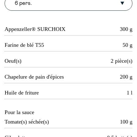
6 pers.
Appenzeller® SURCHOIX
300
g
Farine de blé T55
50
g
Oeuf(s)
2
pièce(s)
Chapelure de pain d'épices
200
g
Huile de friture
1
l
Pour la sauce
Tomate(s) séchée(s)
100
g