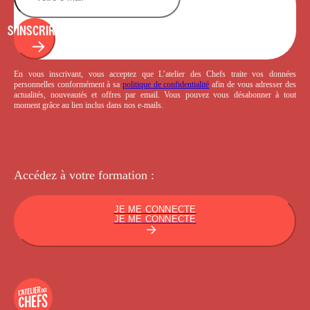
S'INSCRIRE
En vous inscrivant, vous acceptez que L’atelier des Chefs traite vos données
personnelles conformément à sa
politique de confidentialité
afin de vous adresser des
actualités, nouveautés et offres par email. Vous pouvez vous désabonner à tout
moment grâce au lien inclus dans nos e-mails.
Accédez à votre
formation :
JE ME CONNECTE
JE ME CONNECTE