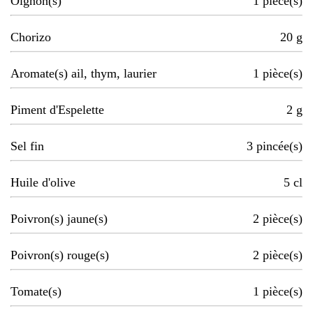
Oignon(s)
1
pièce(s)
Chorizo
20
g
Aromate(s) ail, thym, laurier
1
pièce(s)
Piment d'Espelette
2
g
Sel fin
3
pincée(s)
Huile d'olive
5
cl
Poivron(s) jaune(s)
2
pièce(s)
Poivron(s) rouge(s)
2
pièce(s)
Tomate(s)
1
pièce(s)