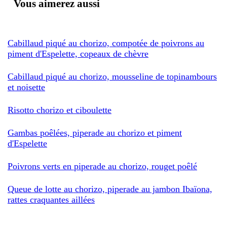
Vous aimerez aussi
Cabillaud piqué au chorizo, compotée de poivrons au
piment d'Espelette, copeaux de chèvre
Cabillaud piqué au chorizo, mousseline de topinambours
et noisette
Risotto chorizo et ciboulette
Gambas poêlées, piperade au chorizo et piment
d'Espelette
Poivrons verts en piperade au chorizo, rouget poêlé
Queue de lotte au chorizo, piperade au jambon Ibaïona,
rattes craquantes aillées