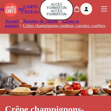
ACCÈS
CARTE
FORMATION
AMBUILDING
ACCÈS
CADEAU
FORMATION
Accueil
>
Recettes de cuisine
>
Crêpes et
galettes
>
Crêpe champignons-jambon, carottes confites
Crêpe champignons-