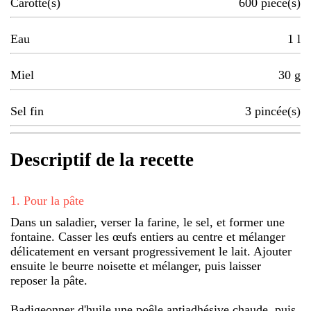
Carotte(s)
600
pièce(s)
Eau
1
l
Miel
30
g
Sel fin
3
pincée(s)
Descriptif de la recette
1
.
Pour la pâte
Dans un saladier, verser la farine, le sel, et former une
fontaine. Casser les œufs entiers au centre et mélanger
délicatement en versant progressivement le lait. Ajouter
ensuite le beurre noisette et mélanger, puis laisser
reposer la pâte.
Badigeonner d'huile une poêle antiadhésive chaude, puis