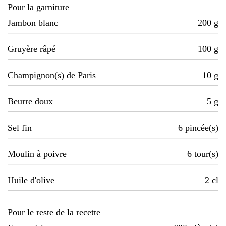
Pour la garniture
Jambon blanc
200
g
Gruyère râpé
100
g
Champignon(s) de Paris
10
g
Beurre doux
5
g
Sel fin
6
pincée(s)
Moulin à poivre
6
tour(s)
Huile d'olive
2
cl
Pour le reste de la recette