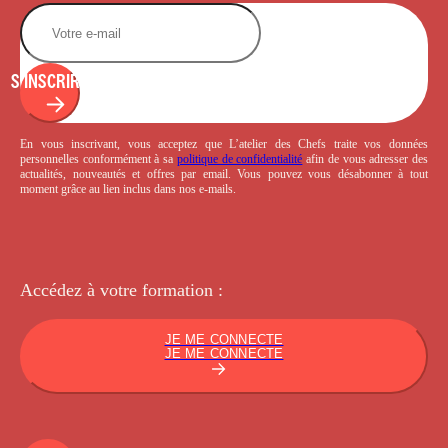
S'INSCRIRE
En vous inscrivant, vous acceptez que L’atelier des Chefs traite vos données
personnelles conformément à sa
politique de confidentialité
afin de vous adresser des
actualités, nouveautés et offres par email. Vous pouvez vous désabonner à tout
moment grâce au lien inclus dans nos e-mails.
Accédez à votre
formation :
JE ME CONNECTE
JE ME CONNECTE