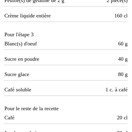
Feuille(s) de gélatine de 2 g
2
pièce(s)
Crème liquide entière
160
cl
Pour l'étape 3
Blanc(s) d'oeuf
60
g
Sucre en poudre
40
g
Sucre glace
80
g
Café soluble
1
c. à café
Pour le reste de la recette
Café
20
cl