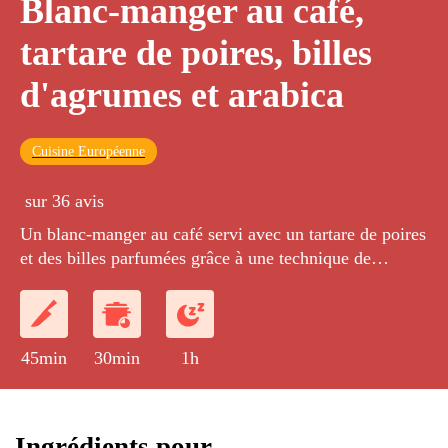
Blanc-manger au café,
tartare de poires, billes
d'agrumes et arabica
Cuisine Européenne
sur 36 avis
Un blanc-manger au café servi avec un tartare de poires
et des billes parfumées grâce à une technique de
sphérification simple. La texture croustillante est
obtenue grâce à des éclats de meringue au café.
45min
30min
1h
Ingrédients pour