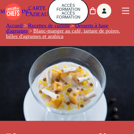
ACCÈS
CARTE
FORMATION
AMBUILDING
ACCÈS
CADEAU
FORMATION
Accueil
>
Recettes de cuisine
>
Desserts à base
d'agrumes
>
Blanc-manger au café, tartare de poires,
billes d'agrumes et arabica