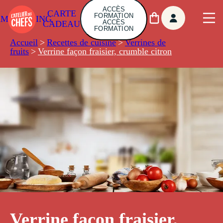
ACCÈS
CARTE
FORMATION
AMBUILDING
ACCÈS
CADEAU
FORMATION
Accueil
>
Recettes de cuisine
>
Verrines de
fruits
>
Verrine façon fraisier, crumble citron
Verrine façon fraisier,