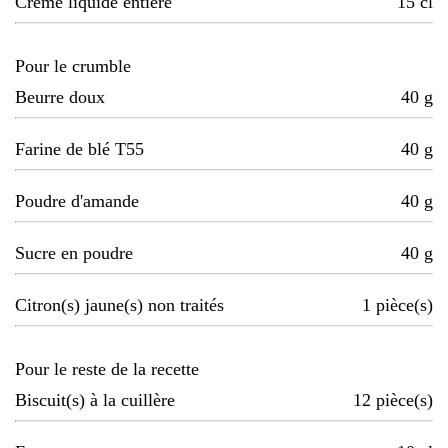
Crème liquide entière
15
cl
Pour le crumble
Beurre doux
40
g
Farine de blé T55
40
g
Poudre d'amande
40
g
Sucre en poudre
40
g
Citron(s) jaune(s) non traités
1
pièce(s)
Pour le reste de la recette
Biscuit(s) à la cuillère
12
pièce(s)