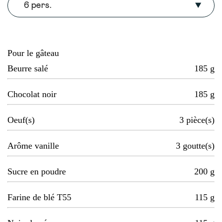
6 pers.
Pour le gâteau
Beurre salé
185
g
Chocolat noir
185
g
Oeuf(s)
3
pièce(s)
Arôme vanille
3
goutte(s)
Sucre en poudre
200
g
Farine de blé T55
115
g