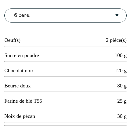
6 pers.
Oeuf(s)
2
pièce(s)
Sucre en poudre
100
g
Chocolat noir
120
g
Beurre doux
80
g
Farine de blé T55
25
g
Noix de pécan
30
g