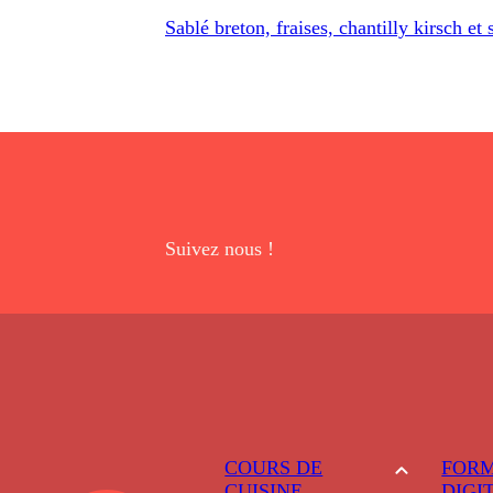
Sablé breton, fraises, chantilly kirsch e
Suivez nous !
COURS DE
FORM
CUISINE
DIGI