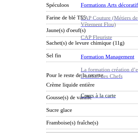
Formations
Arts décoratif
Spéculoos
Farine de blé T55
CAP Couture (Métiers de
Vêtement Flou)
Jaune(s) d'oeuf(s)
CAP Fleuriste
Sachet(s) de levure chimique (11g)
Sel fin
Formation
Management
La formation création d’e
Pour le reste de la recette
L’atelier des Chefs
Crème liquide entière
Cours à la carte
Gousse(s) de vanille
Sucre glace
Framboise(s) fraîche(s)