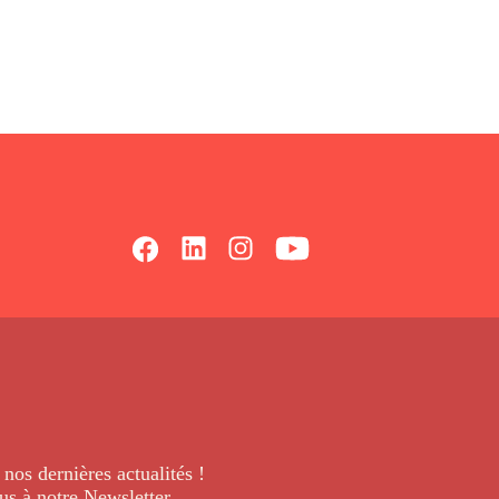
 nos dernières
actualités !
us à notre Newsletter
.