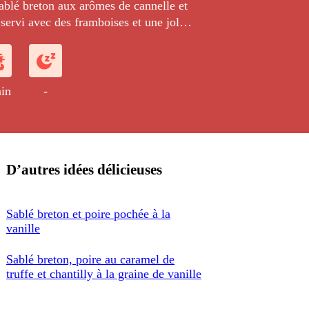
ablé breton aux arômes de cannelle et
servi avec des framboises et une jolie
lly vanille.
in
-
D’autres idées délicieuses
Sablé breton et poire pochée à la
vanille
Sablé breton, poire au caramel de
truffe et chantilly à la graine de vanille