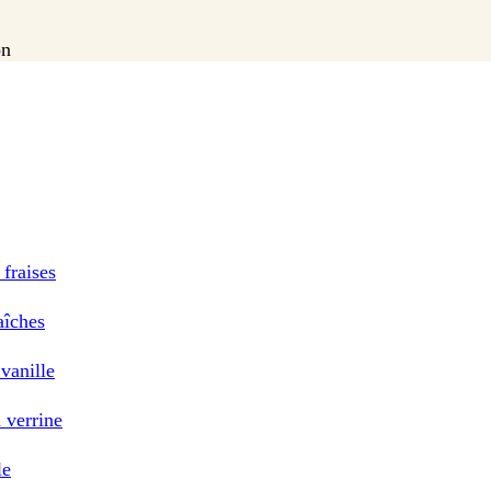
on
 fraises
aîches
 vanille
n verrine
le