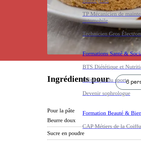
Motocycles
TP Mécanicien de maint
automobile
Technicien Gros Électro
Formations
Santé & Soci
BTS Diététique et Nutrit
Ingrédients pour
Diététique du sport
6 pers
Devenir sophrologue
Pour la pâte
Formation
Beauté & Bien
Beurre doux
CAP Métiers de la Coiffu
Sucre en poudre