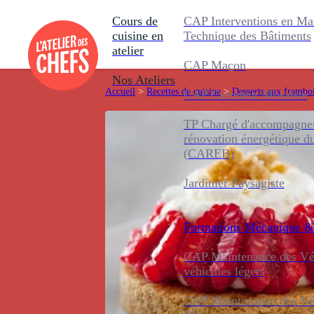
Cours de
CAP Interventions en Ma
cuisine en
Technique des Bâtiments
atelier
CAP Maçon
Nos Ateliers
Accueil
>
Recettes de cuisine
>
Desserts aux frambo
CAP Carreleur Mosaïste
TP Chargé d'accompagnem
rénovation énergétique d
(CAREB)
Jardinier Paysagiste
Formations
Mécanique &
CAP Maintenance des Véh
véhicules légers
CAP Maintenance des Véh