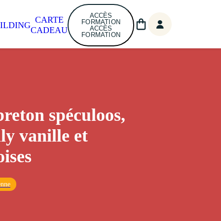
ACCÈS
CARTE
FORMATION
ILDING
ACCÈS
CADEAU
FORMATION
breton spéculoos,
ly vanille et
ises
enne