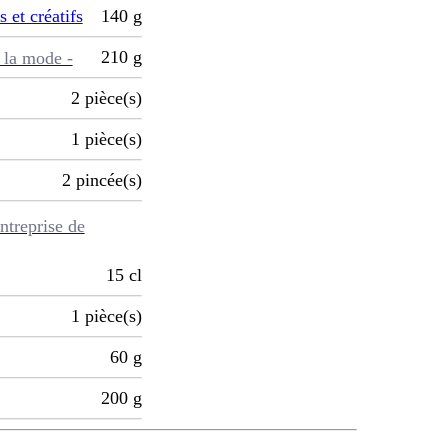
s et créatifs
140
g
210
g
 la mode -
2
pièce(s)
1
pièce(s)
2
pincée(s)
ntreprise de
15
cl
1
pièce(s)
60
g
200
g