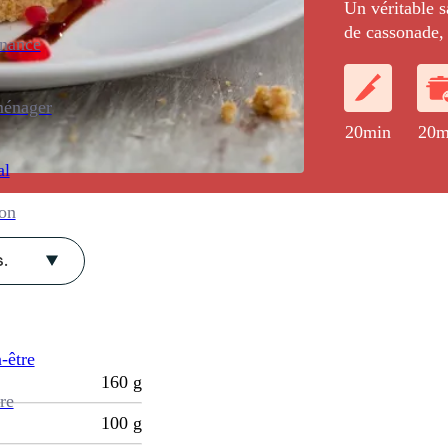
Un véritable s
de cassonade, 
enance
fleur de chanti
ménager
20min
20m
al
ion
.
-être
160
g
re
100
g