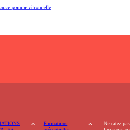
t sauce pomme citronnelle
ATIONS
Formations
Ne ratez pas
TALES
présentielles
Inscrivez-vo