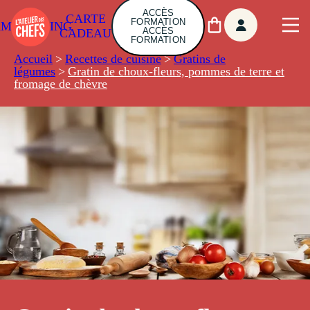
ACCÈS
CARTE
FORMATION
AMBUILDING
ACCÈS
CADEAU
FORMATION
Accueil
>
Recettes de cuisine
>
Gratins de
légumes
>
Gratin de choux-fleurs, pommes de terre et
fromage de chèvre