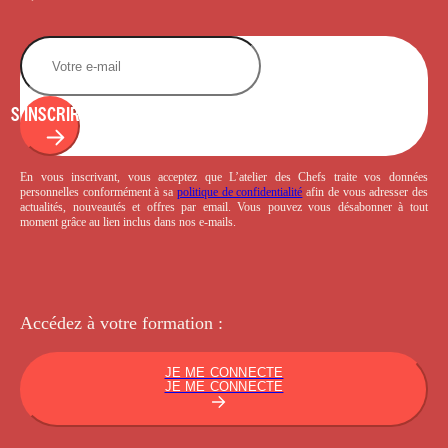
S'INSCRIRE
En vous inscrivant, vous acceptez que L’atelier des Chefs traite vos données
personnelles conformément à sa
politique de confidentialité
afin de vous adresser des
actualités, nouveautés et offres par email. Vous pouvez vous désabonner à tout
moment grâce au lien inclus dans nos e-mails.
Accédez à votre
formation :
JE ME CONNECTE
JE ME CONNECTE