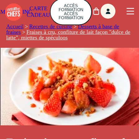
ACCÈS
CARTE
FORMATION
AMBUILDING
ACCÈS
CADEAU
FORMATION
Accueil
>
Recettes de cuisine
>
Desserts à base de
fraises
>
Fraises à cru, confiture de lait façon "dulce de
latte", miettes de spéculoos