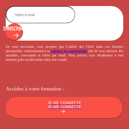
S'INSCRIRE
En vous inscrivant, vous acceptez que L’atelier des Chefs traite vos données
personnelles conformément à sa
politique de confidentialité
afin de vous adresser des
actualités, nouveautés et offres par email. Vous pouvez vous désabonner à tout
moment grâce au lien inclus dans nos e-mails.
Accédez à votre
formation :
JE ME CONNECTE
JE ME CONNECTE