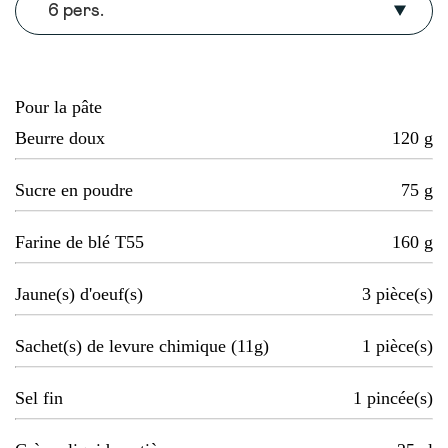
6 pers.
Pour la pâte
Beurre doux
120
g
Sucre en poudre
75
g
Farine de blé T55
160
g
Jaune(s) d'oeuf(s)
3
pièce(s)
Sachet(s) de levure chimique (11g)
1
pièce(s)
Sel fin
1
pincée(s)