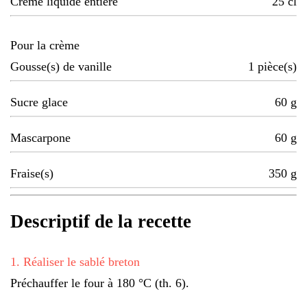
Crème liquide entière
25
cl
Pour la crème
Gousse(s) de vanille
1
pièce(s)
Sucre glace
60
g
Mascarpone
60
g
Fraise(s)
350
g
Descriptif de la recette
1
.
Réaliser le sablé breton
Préchauffer le four à 180 °C (th. 6).