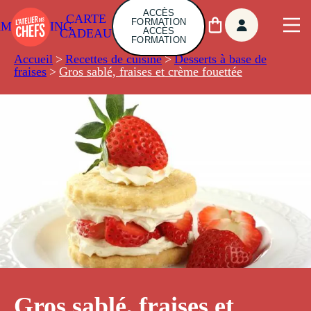
ACCÈS
CARTE
FORMATION
AMBUILDING
ACCÈS
CADEAU
FORMATION
Accueil
>
Recettes de cuisine
>
Desserts à base de
fraises
>
Gros sablé, fraises et crème fouettée
Gros sablé, fraises et