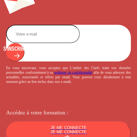
S'INSCRIRE
En vous inscrivant, vous acceptez que L’atelier des Chefs traite vos données
personnelles conformément à sa
politique de confidentialité
afin de vous adresser des
actualités, nouveautés et offres par email. Vous pouvez vous désabonner à tout
moment grâce au lien inclus dans nos e-mails.
Accédez à votre
formation :
JE ME CONNECTE
JE ME CONNECTE