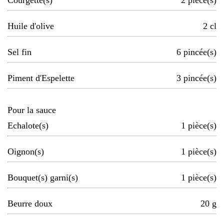
Courgette(s)
2
pièce(s)
Huile d'olive
2
cl
Sel fin
6
pincée(s)
Piment d'Espelette
3
pincée(s)
Pour la sauce
Echalote(s)
1
pièce(s)
Oignon(s)
1
pièce(s)
Bouquet(s) garni(s)
1
pièce(s)
Beurre doux
20
g