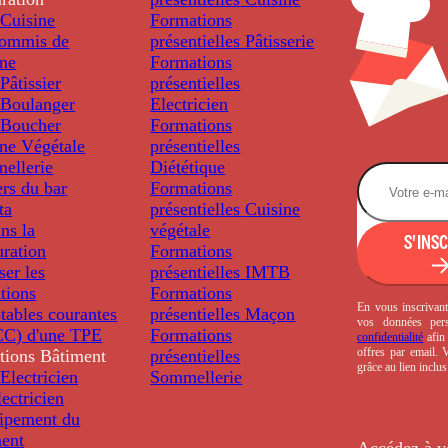
Cuisine
Formations
ommis de
présentielles
Pâtisserie
ine
Formations
âtissier
présentielles
Boulanger
Electricien
Boucher
Formations
ine Végétale
présentielles
ellerie
Diététique
rs du bar
Formations
ta
présentielles
Cuisine
ns la
végétale
S'INS
uration
Formations
ser les
présentielles
IMTB
tions
Formations
En vous inscrivant
tables courantes
présentielles
Maçon
vos données per
C) d'une TPE
Formations
confidentialité
afin 
offres par email.
tions
Bâtiment
présentielles
grâce au lien inclu
Electricien
Sommellerie
ectricien
uipement du
ment
Accédez à v