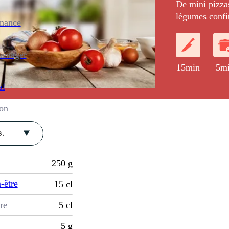
De mini pizza
légumes confits
enance
ménager
15min
5m
al
ion
.
250
g
-être
15
cl
re
5
cl
5
g