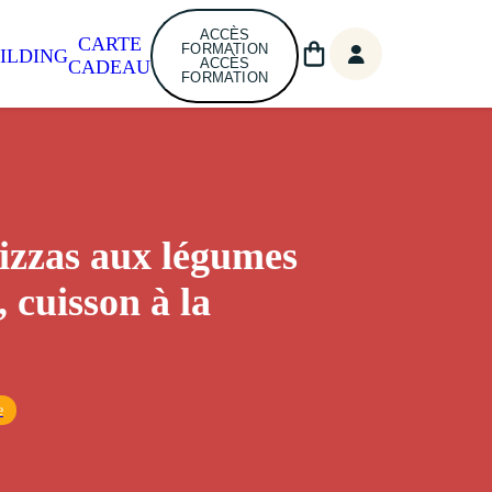
ACCÈS
CARTE
FORMATION
ILDING
ACCÈS
CADEAU
FORMATION
izzas aux légumes
, cuisson à la
e