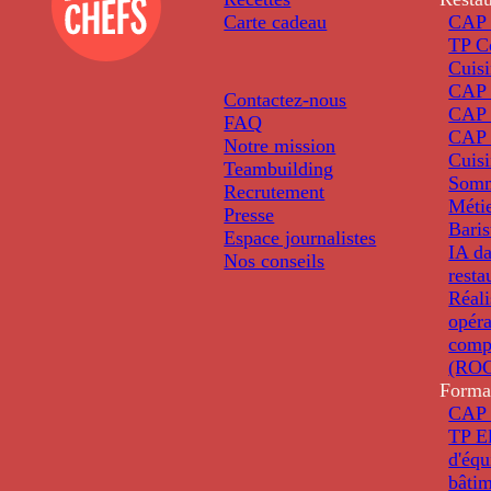
Carte cadeau
CAP 
TP C
Cuis
CAP P
Contactez-nous
CAP 
FAQ
CAP 
Notre mission
Cuis
Teambuilding
Somm
Recrutement
Métie
Presse
Baris
Espace journalistes
IA da
Nos conseils
resta
Réali
opéra
comp
(ROC
Forma
CAP 
TP El
d'éq
bâti