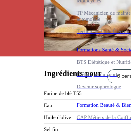
Motocycles
TP Mécanicien de maint
automobile
Technicien Gros Électro
Formations
Santé & Soci
BTS Diététique et Nutrit
Ingrédients pour
Diététique du sport
6 pers
Devenir sophrologue
Farine de blé T55
Formation
Beauté & Bien
Eau
CAP Métiers de la Coiffu
Huile d'olive
Sel fin