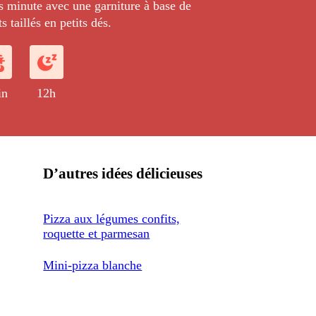
s minute avec une garniture à base de
 taillés en petits dés.
in
12h
D’autres idées délicieuses
Pizza aux légumes confits,
roquette et parmesan
Mini-pizza blanche