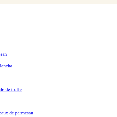
esan
plancha
le de truffe
peaux de parmesan