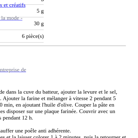
s et créatifs
5
g
 la mode -
30
g
6
pièce(s)
ntreprise de
ide dans la cuve du batteur, ajouter la levure et le sel,
Ajouter la farine et mélanger à vitesse 2 pendant 5
 min, en ajoutant l'huile d'olive. Couper la pâte en
les disposer sur une plaque farinée. Couvrir avec un
s pendant 12 h.
auffer une poêle anti adhérente.
pes et la laisser colorer 1 à 2 minutes, puis la retourner et