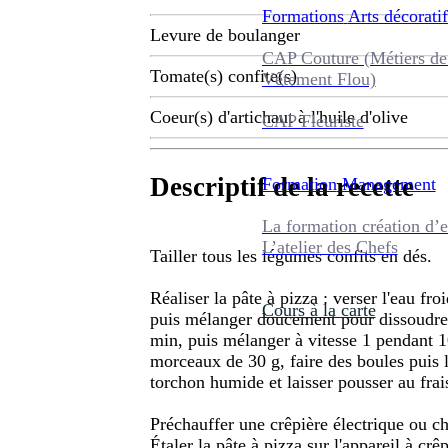
Formations
Arts décoratif
Levure de boulanger
CAP Couture (Métiers de
Tomate(s) confite(s)
Vêtement Flou)
Coeur(s) d'artichaut à l'huile d'olive
CAP Fleuriste
Descriptif de la recette
Formation
Management
La formation création d’e
L’atelier des Chefs
Tailler tous les légumes confits en dés.
Réaliser la pâte à pizza : verser l'eau fro
Cours à la carte
puis mélanger doucement pour dissoudre. 
min, puis mélanger à vitesse 1 pendant 10
morceaux de 30 g, faire des boules puis 
torchon humide et laisser pousser au frai
Préchauffer une crêpière électrique ou ch
Étaler la pâte à pizza sur l'appareil à crê