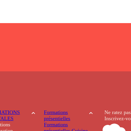
ATIONS
Formations
Ne ratez pas
TALES
présentielles
Inscrivez-vo
tions
Formations
ration
présentielles
Cuisine