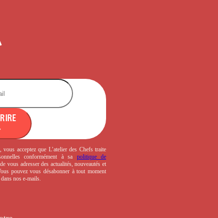
CRIRE
, vous acceptez que L’atelier des Chefs traite
sonnelles conformément à sa
politique de
de vous adresser des actualités, nouveautés et
 Vous pouvez vous désabonner à tout moment
s dans nos e-mails.
otre