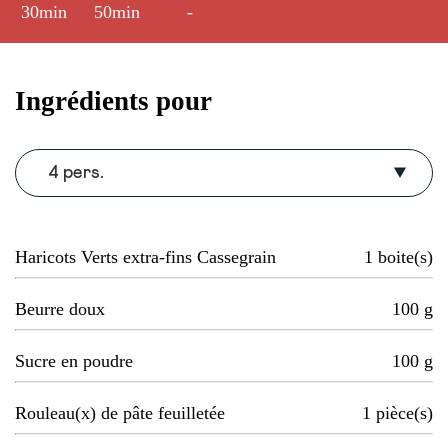
30min
50min
-
Ingrédients pour
4 pers.
Haricots Verts extra-fins Cassegrain
1
boite(s)
Beurre doux
100
g
Sucre en poudre
100
g
Rouleau(x) de pâte feuilletée
1
pièce(s)