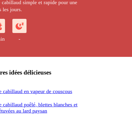
 cabillaud simple et rapide pour une
 les jours.
in
-
res idées délicieuses
e cabillaud en vapeur de couscous
 cabillaud poêlé, blettes blanches et
étuvées au lard paysan