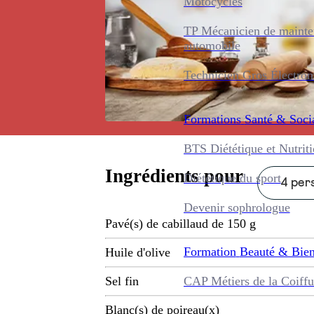
Motocycles
TP Mécanicien de maint
automobile
Technicien Gros Électro
Formations
Santé & Soci
BTS Diététique et Nutrit
Ingrédients pour
Diététique du sport
4 pers
Devenir sophrologue
Pavé(s) de cabillaud de 150 g
Formation
Beauté & Bien
Huile d'olive
CAP Métiers de la Coiffu
Sel fin
Blanc(s) de poireau(x)