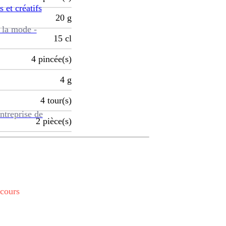
s et créatifs
20
g
 la mode -
15
cl
4
pincée(s)
4
g
4
tour(s)
ntreprise de
2
pièce(s)
 cours