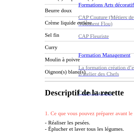
Formations
Arts décoratif
Beurre doux
CAP Couture (Métiers de
Crème liquide entière
Vêtement Flou)
Sel fin
CAP Fleuriste
Curry
Formation
Management
Moulin à poivre
La formation création d’e
Oignon(s) blanc(s)
L’atelier des Chefs
Descriptif de la recette
Cours à la carte
1
.
Ce que vous pouvez préparer avant le
- Réaliser les pesées.
- Éplucher et laver tous les légumes.