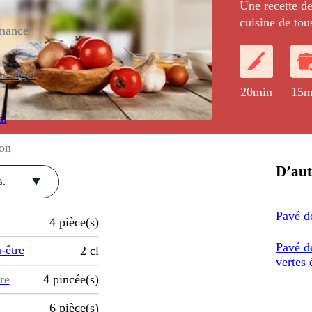
Une recette de
cuisine de tous
enance
ménager
20min
15m
al
ion
D’aut
.
Pavé d
4
pièce(s)
Pavé de
-être
2
cl
vertes 
re
4
pincée(s)
6
pièce(s)