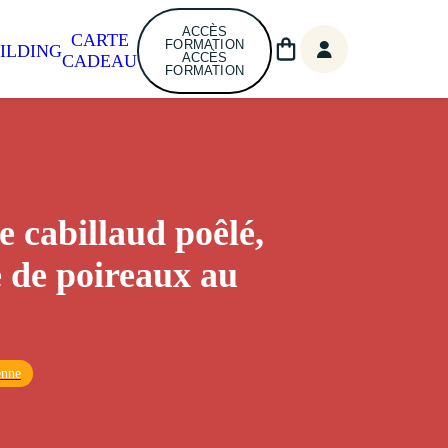
ACCÈS
CARTE
FORMATION
ILDING
ACCÈS
CADEAU
FORMATION
e cabillaud poêlé,
 de poireaux au
enne