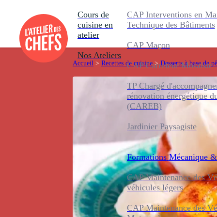
Cours de
CAP Interventions en Ma
cuisine en
Technique des Bâtiments
atelier
CAP Maçon
Nos Ateliers
Accueil
>
Recettes de cuisine
>
Desserts à base de p
CAP Carreleur Mosaïste
TP Chargé d'accompagnem
rénovation énergétique d
(CAREB)
Jardinier Paysagiste
Formations
Mécanique &
CAP Maintenance des Véh
véhicules légers
CAP Maintenance des Véh