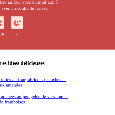
ites au four avec du miel aux 5
s avec un coulis de fraises.
in
-
res idées délicieuses
rôties au four, abricots-pistaches et
 aux amandes
pochées au jus, gelée de verveine et
 de framboises