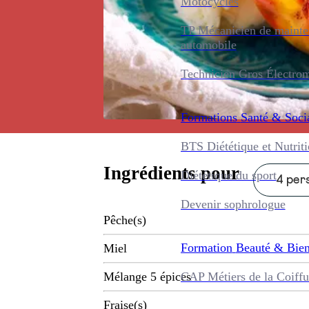
Motocycles
TP Mécanicien de maint
automobile
Technicien Gros Électro
Formations
Santé & Soci
BTS Diététique et Nutrit
Ingrédients pour
Diététique du sport
4 pers
Devenir sophrologue
Pêche(s)
Formation
Beauté & Bien
Miel
CAP Métiers de la Coiffu
Mélange 5 épices
Fraise(s)