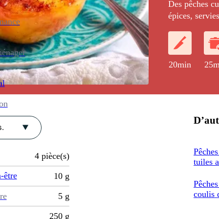
Des pêches cu
épices, servie
enance
ménager
20min
25m
al
ion
D’aut
.
Pêches 
4
pièce(s)
tuiles
-être
10
g
Pêches 
coulis
re
5
g
250
g