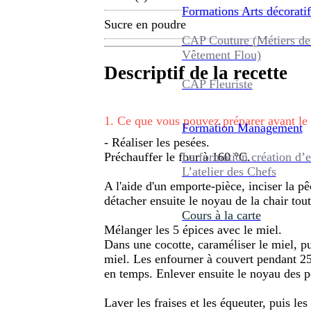
Formations
Arts décoratif
Sucre en poudre
CAP Couture (Métiers de
Vêtement Flou)
Descriptif de la recette
CAP Fleuriste
1
.
Ce que vous pouvez préparer avant le
Formation
Management
- Réaliser les pesées.
La formation création d’e
Préchauffer le four à 160 °C.
L’atelier des Chefs
A l'aide d'un emporte-pièce, inciser la 
détacher ensuite le noyau de la chair tout e
Cours à la carte
Mélanger les 5 épices avec le miel.
Dans une cocotte, caraméliser le miel, pui
miel. Les enfourner à couvert pendant 25
en temps. Enlever ensuite le noyau des p
Laver les fraises et les équeuter, puis le