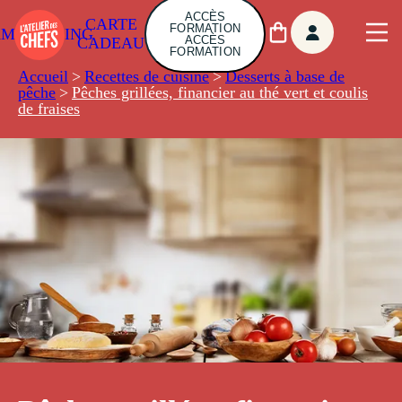
ACCÈS
CARTE
FORMATION
AMBUILDING
ACCÈS
CADEAU
FORMATION
Accueil
>
Recettes de cuisine
>
Desserts à base de
pêche
>
Pêches grillées, financier au thé vert et coulis
de fraises