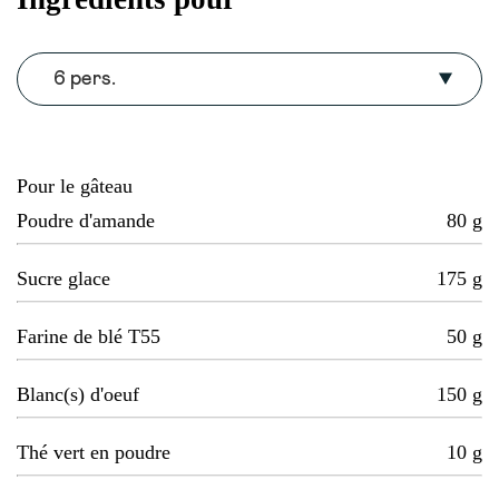
6 pers.
Pour le gâteau
Poudre d'amande
80
g
Sucre glace
175
g
Farine de blé T55
50
g
Blanc(s) d'oeuf
150
g
Thé vert en poudre
10
g