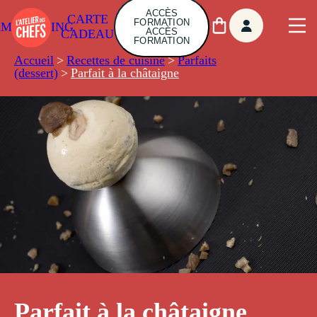
ACCÈS
CARTE
FORMATION
AMBUILDING
ACCÈS
CADEAU
FORMATION
Accueil
>
Recettes de cuisine
>
Parfaits
(dessert)
>
Parfait à la châtaigne
Parfait à la châtaigne