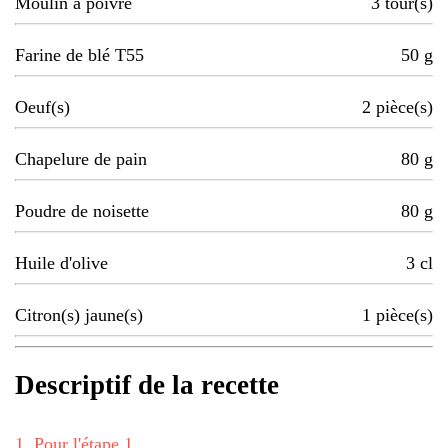
Moulin à poivre
3
tour(s)
Farine de blé T55
50
g
Oeuf(s)
2
pièce(s)
Chapelure de pain
80
g
Poudre de noisette
80
g
Huile d'olive
3
cl
Citron(s) jaune(s)
1
pièce(s)
Descriptif de la recette
1
.
Pour l'étape 1