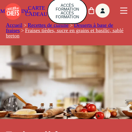
ACCÈS
CARTE
FORMATION
AMBUILDING
ACCÈS
CADEAU
FORMATION
Accueil
>
Recettes de cuisine
>
Desserts à base de
fraises
>
Fraises tièdes, sucre en grains et basilic, sablé
breton