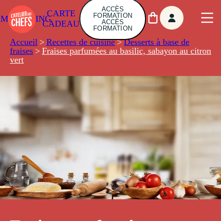
ACCÈS
CARTE
FORMATION
AMBUILDING
ACCÈS
CADEAU
FORMATION
Accueil
>
Recettes de cuisine
>
Desserts à base de
fraises
>
Fraises parfumées au basilic, sabayon au citron
vert