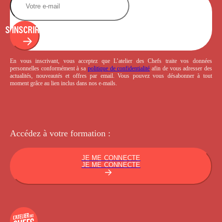
S'INSCRIRE
En vous inscrivant, vous acceptez que L’atelier des Chefs traite vos données
personnelles conformément à sa
politique de confidentialité
afin de vous adresser des
actualités, nouveautés et offres par email. Vous pouvez vous désabonner à tout
moment grâce au lien inclus dans nos e-mails.
Accédez à votre
formation :
JE ME CONNECTE
JE ME CONNECTE