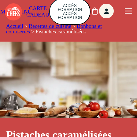
ACCÈS
CARTE
FORMATION
AMBUILDING
ACCÈS
CADEAU
FORMATION
Accueil
>
Recettes de cuisine
>
Bonbons et
confiseries
>
Pistaches caramélisées
Pistaches caramélisées