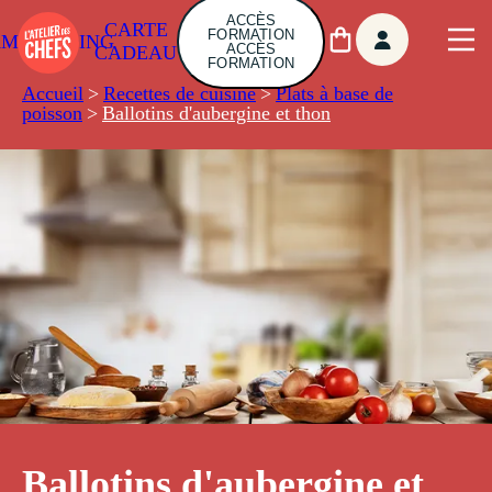
ACCÈS
CARTE
FORMATION
AMBUILDING
ACCÈS
CADEAU
FORMATION
Accueil
>
Recettes de cuisine
>
Plats à base de
poisson
>
Ballotins d'aubergine et thon
Ballotins d'aubergine et