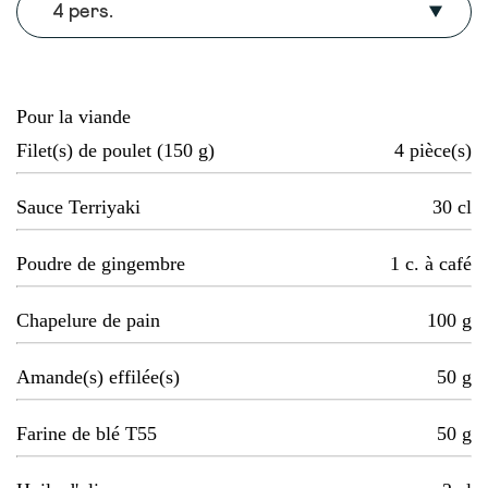
4 pers.
Pour la viande
Filet(s) de poulet (150 g)
4
pièce(s)
Sauce Terriyaki
30
cl
Poudre de gingembre
1
c. à café
Chapelure de pain
100
g
Amande(s) effilée(s)
50
g
Farine de blé T55
50
g