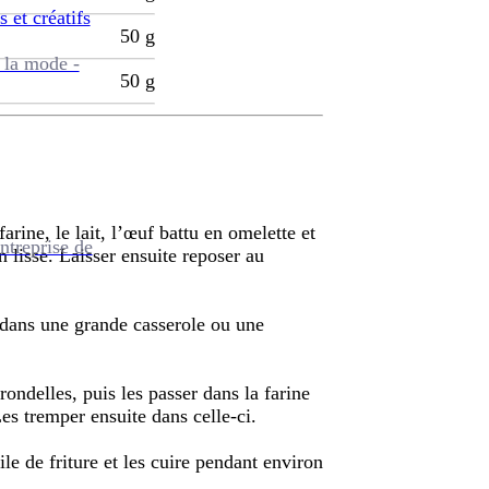
s et créatifs
50
g
 la mode -
50
g
arine, le lait, l’œuf battu en omelette et
ntreprise de
n lisse. Laisser ensuite reposer au
C dans une grande casserole ou une
ondelles, puis les passer dans la farine
Les tremper ensuite dans celle-ci.
le de friture et les cuire pendant environ