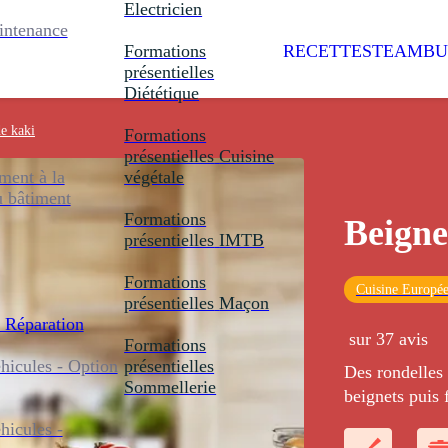
Electricien
intenance
Formations
RECETTES
TEAMBU
présentielles
Diététique
e kaki
Formations
présentielles
Cuisine
ent à la
végétale
u bâtiment
Formations
Beigne
présentielles
IMTB
Formations
Cuisine Europé
présentielles
Maçon
 Réparation
sur 37 avis
Formations
icules - Option
présentielles
Des rondelles
Sommellerie
beignets puis f
icules -