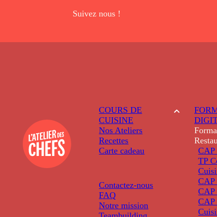
Suivez nous !
COURS DE
FORM
CUISINE
DIGI
Nos Ateliers
Forma
Recettes
Restau
Carte cadeau
CAP 
TP C
Cuis
CAP P
Contactez-nous
CAP 
FAQ
CAP 
Notre mission
Cuis
Teambuilding