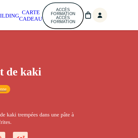
ACCÈS
CARTE
FORMATION
ILDING
ACCÈS
CADEAU
FORMATION
t de kaki
enne
 de kaki trempées dans une pâte à
rites.