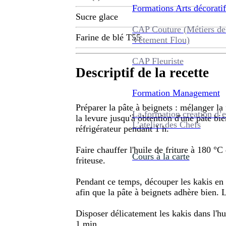
Formations
Arts décoratif
Sucre glace
CAP Couture (Métiers de
Farine de blé T55
Vêtement Flou)
CAP Fleuriste
Descriptif de la recette
Formation
Management
Préparer la pâte à beignets : mélanger la f
La formation création d’e
la levure jusqu'à obtention d'une pâte bie
L’atelier des Chefs
réfrigérateur pendant 1 h.
Faire chauffer l'huile de friture à 180 °
Cours à la carte
friteuse.
Pendant ce temps, découper les kakis en r
afin que la pâte à beignets adhère bien. 
Disposer délicatement les kakis dans l'hui
1 min.