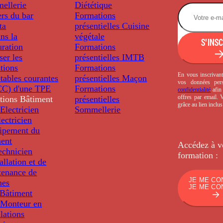
ellerie
Diététique
rs du bar
Formations
ta
présentielles
Cuisine
ns la
végétale
S'INS
uration
Formations
ser les
présentielles
IMTB
tions
Formations
En vous inscrivant
tables courantes
présentielles
Maçon
vos données per
C) d'une TPE
Formations
confidentialité
afin 
offres par email.
tions
Bâtiment
présentielles
grâce au lien inclu
Electricien
Sommellerie
ectricien
uipement du
ment
Accédez à v
echnicien
formation :
tallation et de
tenance de
JE ME CO
nes
JE ME CO
Bâtiment
Monteur en
llations