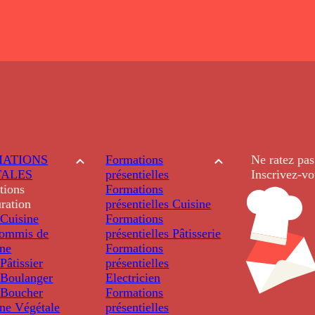
ATIONS
Formations
Ne ratez pas
TALES
présentielles
Inscrivez-vo
tions
Formations
ration
présentielles
Cuisine
Cuisine
Formations
ommis de
présentielles
Pâtisserie
ine
Formations
âtissier
présentielles
Boulanger
Electricien
Boucher
Formations
ine Végétale
présentielles