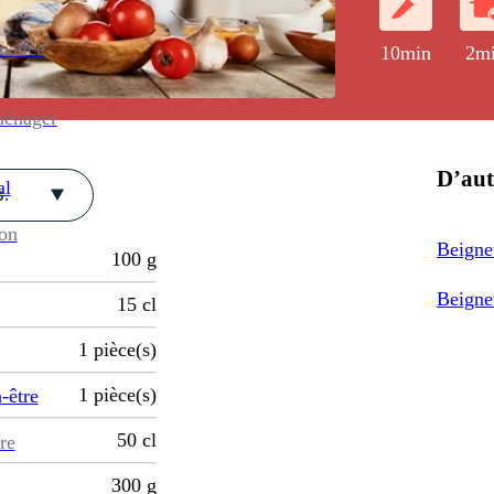
enance
10min
2m
ménager
D’aut
al
.
ion
Beigne
100
g
Beignet
15
cl
1
pièce(s)
1
pièce(s)
-être
50
cl
re
300
g