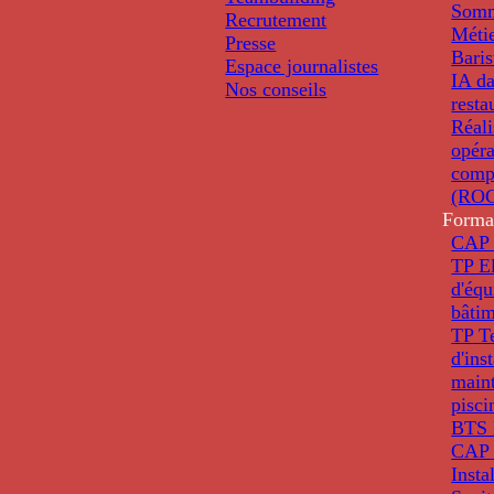
Somm
Recrutement
Métie
Presse
Baris
Espace journalistes
IA da
Nos conseils
resta
Réali
opéra
comp
(ROC
Forma
CAP 
TP El
d'éq
bâti
TP T
d'ins
main
pisci
BTS 
CAP 
Insta