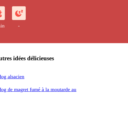
ceberg, de pousses de soja et de
s.
in
-
tres idées délicieuses
dog alsacien
dog de magret fumé à la moutarde au