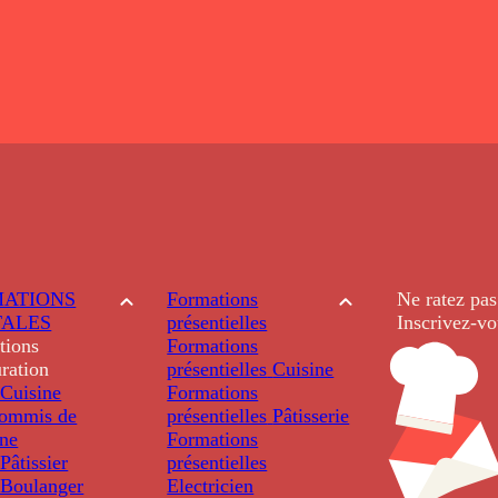
ATIONS
Formations
Ne ratez pas
TALES
présentielles
Inscrivez-vo
tions
Formations
ration
présentielles
Cuisine
Cuisine
Formations
ommis de
présentielles
Pâtisserie
ine
Formations
âtissier
présentielles
Boulanger
Electricien