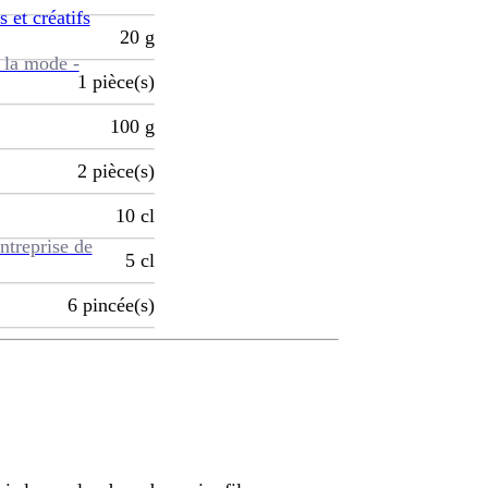
s et créatifs
20
g
 la mode -
1
pièce(s)
100
g
2
pièce(s)
10
cl
ntreprise de
5
cl
6
pincée(s)