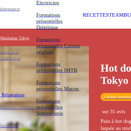
Electricien
intenance
Formations
RECETTES
TEAMBU
présentielles
Diététique
 Manhattan Tokyo
Formations
présentielles
Cuisine
ent à la
végétale
u bâtiment
Formations
Hot d
présentielles
IMTB
Tokyo
Formations
présentielles
Maçon
 Réparation
Cuisine América
Formations
icules - Option
présentielles
sur 31 avis
Sommellerie
Pain à hot dog
icules -
laquée au mie