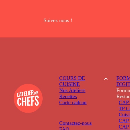
Suivez nous !
COURS DE
FORM
CUISINE
DIGI
Nos Ateliers
Forma
Recettes
Restau
Carte cadeau
CAP 
TP C
Cuis
CAP P
Contactez-nous
CAP 
FAQ