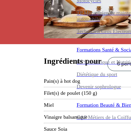
Motocycles
TP Mécanicien de maint
automobile
Technicien Gros Électro
Formations
Santé & Soci
Ingrédients pour
BTS Diététique et Nutrit
6 pers
Diététique du sport
Pain(s) à hot dog
Devenir sophrologue
Filet(s) de poulet (150 g)
Formation
Beauté & Bien
Miel
Vinaigre balsamique
CAP Métiers de la Coiffu
Sauce Soja