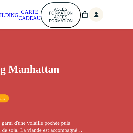
ACCÈS
CARTE
FORMATION
ILDING
ACCÈS
CADEAU
FORMATION
og Manhattan
ine
 garni d'une volaille pochée puis
l de soja. La viande est accompagnée