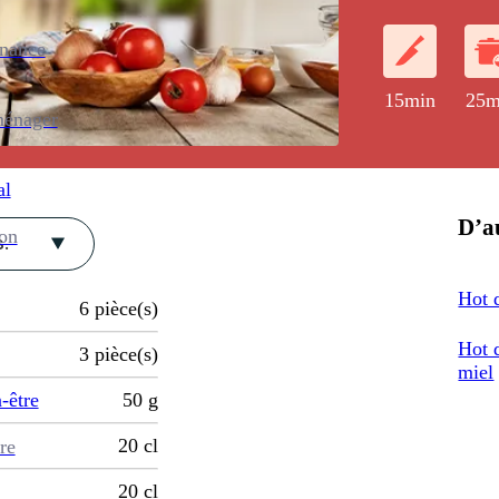
d'une salade i
carottes râpée
enance
15min
25m
ménager
al
D’au
ion
.
Hot 
6
pièce(s)
Hot 
3
pièce(s)
miel
-être
50
g
20
cl
re
20
cl