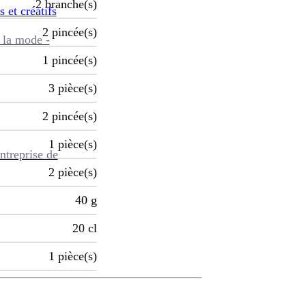
2
branche(s)
s et créatifs
2
pincée(s)
 la mode -
1
pincée(s)
3
pièce(s)
2
pincée(s)
1
pièce(s)
ntreprise de
2
pièce(s)
40
g
20
cl
1
pièce(s)