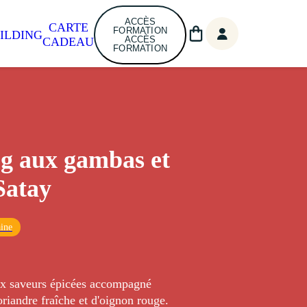
ACCÈS
CARTE
FORMATION
ILDING
ACCÈS
CADEAU
FORMATION
g aux gambas et
Satay
ine
x saveurs épicées accompagné
oriandre fraîche et d'oignon rouge.