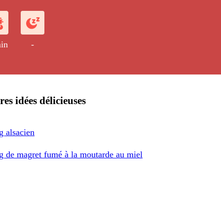
in
-
res idées délicieuses
g alsacien
g de magret fumé à la moutarde au miel