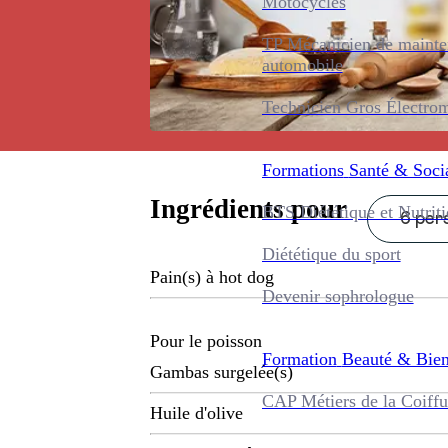
Motocycles
TP Mécanicien de maint
automobile
Technicien Gros Électro
Formations
Santé & Soci
Ingrédients pour
BTS Diététique et Nutrit
6 pers
Diététique du sport
Pain(s) à hot dog
Devenir sophrologue
Pour le poisson
Formation
Beauté & Bien
Gambas surgelée(s)
CAP Métiers de la Coiffu
Huile d'olive