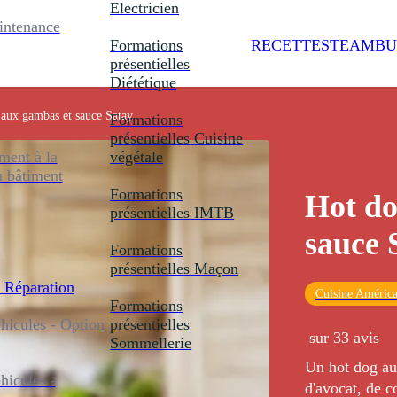
Electricien
intenance
Formations
RECETTES
TEAMBU
présentielles
Diététique
aux gambas et sauce Satay
Formations
présentielles
Cuisine
ent à la
végétale
u bâtiment
Formations
Hot do
présentielles
IMTB
sauce 
Formations
présentielles
Maçon
 Réparation
Cuisine América
Formations
icules - Option
présentielles
sur 33 avis
Sommellerie
Un hot dog au
icules -
d'avocat, de c