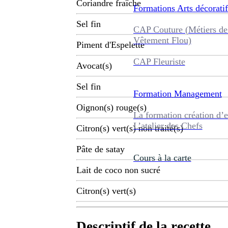
Coriandre fraîche
Formations
Arts décoratif
Sel fin
CAP Couture (Métiers de
Vêtement Flou)
Piment d'Espelette
CAP Fleuriste
Avocat(s)
Sel fin
Formation
Management
Oignon(s) rouge(s)
La formation création d’e
L’atelier des Chefs
Citron(s) vert(s) non traité(s)
Pâte de satay
Cours à la carte
Lait de coco non sucré
Citron(s) vert(s)
Descriptif de la recette