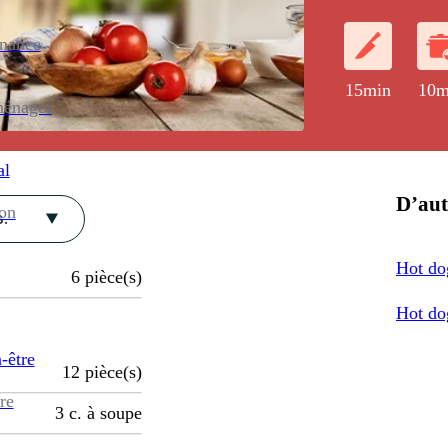
enance
15min
10m
ménager
al
D’aut
ion
.
Hot do
6
pièce(s)
Hot do
-être
12
pièce(s)
re
3
c. à soupe