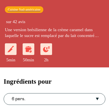
Cuisine Sud-américaine
sur 42 avis
Une version brésilienne de la crème caramel dans
laquelle le sucre est remplacé par du lait concentré
sucré. Une crème très onctueuse pour un dessert plein
d'exotisme.
5min
50min
2h
Ingrédients pour
6 pers.