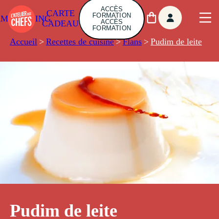
ACCÈS
CARTE
FORMATION
AMBUILDING
ACCÈS
CADEAU
FORMATION
Accueil
>
Recettes de cuisine
>
Flans
>
Pudim de leite
Pudim de leite