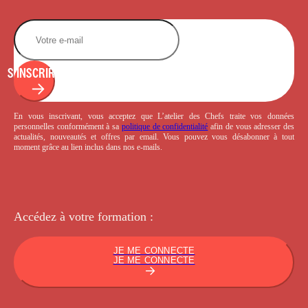
S'INSCRIRE
En vous inscrivant, vous acceptez que L’atelier des Chefs traite vos données
personnelles conformément à sa
politique de confidentialité
afin de vous adresser des
actualités, nouveautés et offres par email. Vous pouvez vous désabonner à tout
moment grâce au lien inclus dans nos e-mails.
Accédez à votre
formation :
JE ME CONNECTE
JE ME CONNECTE