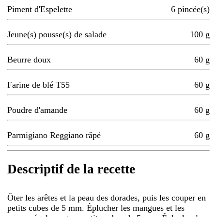
Piment d'Espelette
6
pincée(s)
Jeune(s) pousse(s) de salade
100
g
Beurre doux
60
g
Farine de blé T55
60
g
Poudre d'amande
60
g
Parmigiano Reggiano râpé
60
g
Descriptif de la recette
Ôter les arêtes et la peau des dorades, puis les couper en
petits cubes de 5 mm. Éplucher les mangues et les