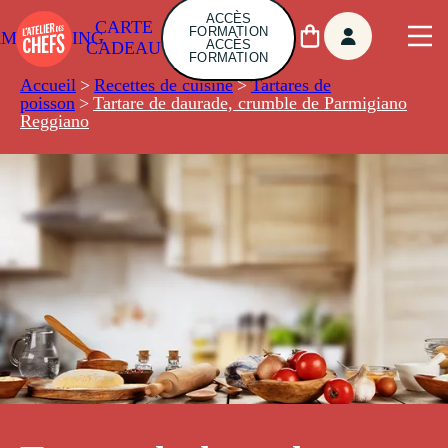
ACCÈS
CARTE
FORMATION
AMBUILDING
ACCÈS
CADEAU
FORMATION
Accueil
>
Recettes de cuisine
>
Tartares de
poisson
>
Tartare de daurade, crumble de Parmigiano
Reggiano