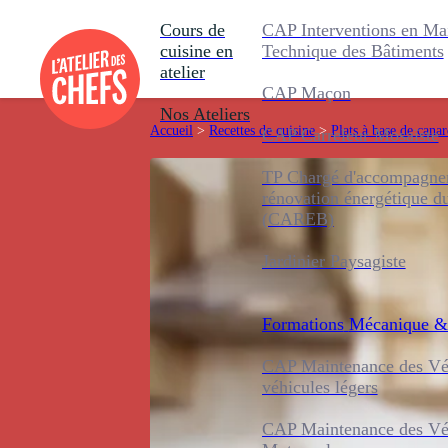
Cours de
CAP Interventions en Ma
cuisine en
Technique des Bâtiments
atelier
CAP Maçon
Nos Ateliers
Accueil
>
Recettes de cuisine
>
Plats à base de cana
CAP Carreleur Mosaïste
TP Chargé d'accompagnem
rénovation énergétique d
(CAREB)
Jardinier Paysagiste
Formations
Mécanique &
CAP Maintenance des Véh
véhicules légers
CAP Maintenance des Véh