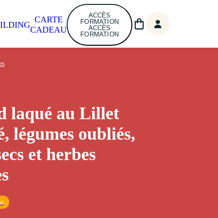
ACCÈS
CARTE
FORMATION
ILDING
ACCÈS
CADEAU
FORMATION
es
 laqué au Lillet
é, légumes oubliés,
secs et herbes
es
se