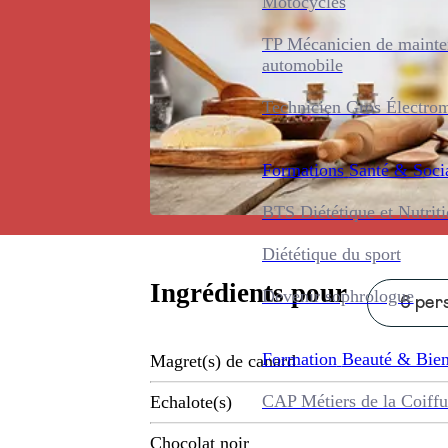
Motocycles
TP Mécanicien de maint
automobile
Technicien Gros Électro
Formations
Santé & Soci
BTS Diététique et Nutrit
Diététique du sport
Ingrédients pour
Devenir sophrologue
6 pers
Formation
Beauté & Bien
Magret(s) de canard
CAP Métiers de la Coiffu
Echalote(s)
Chocolat noir