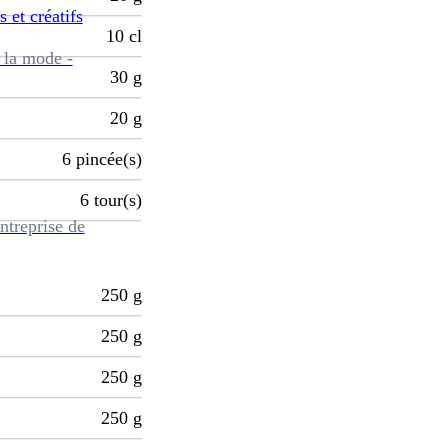
s et créatifs
10
cl
 la mode -
30
g
20
g
6
pincée(s)
6
tour(s)
ntreprise de
250
g
250
g
250
g
250
g