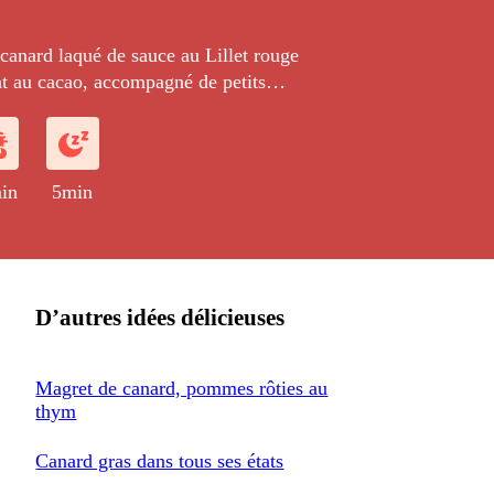
canard laqué de sauce au Lillet rouge
nt au cacao, accompagné de petits
s de saison cuisinés avec des fruits
in
5min
D’autres idées délicieuses
Magret de canard, pommes rôties au
thym
Canard gras dans tous ses états