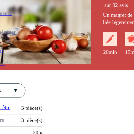
sur 32 avis
enance
Un magret de 
liée légèreme
légumes oublié
ménager
secs.
al
20min
15m
ion
.
-être
3
pièce(s)
re
3
pièce(s)
20
g