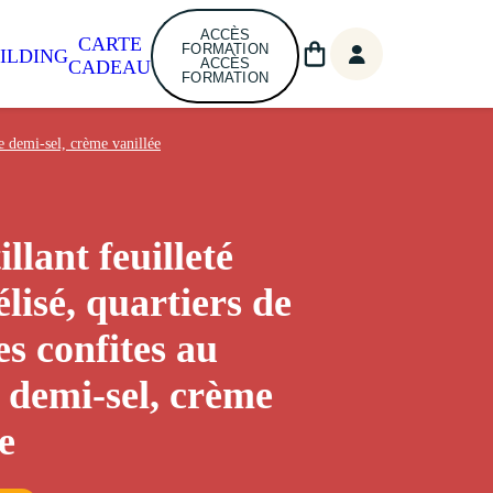
ACCÈS
CARTE
FORMATION
ILDING
ACCÈS
CADEAU
FORMATION
e demi-sel, crème vanillée
llant feuilleté
lisé, quartiers de
 confites au
 demi-sel, crème
e