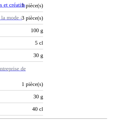
s et créatifs
1
pièce(s)
 la mode -
3
pièce(s)
100
g
5
cl
30
g
ntreprise de
1
pièce(s)
30
g
40
cl