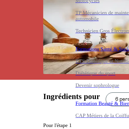
Motocycles
TP Mécanicien de maint
automobile
Technicien Gros Électro
Formations
Santé & Soci
BTS Diététique et Nutrit
Diététique du sport
Devenir sophrologue
Ingrédients pour
6 pers
Formation
Beauté & Bien
CAP Métiers de la Coiffu
Pour l'étape 1