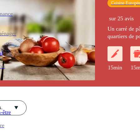
Cuisine Europé
enance
sur 25 avis
Un carré de pâ
ménager
quartiers de 
vanille et au 
al
ion
15min
15m
.
-être
re