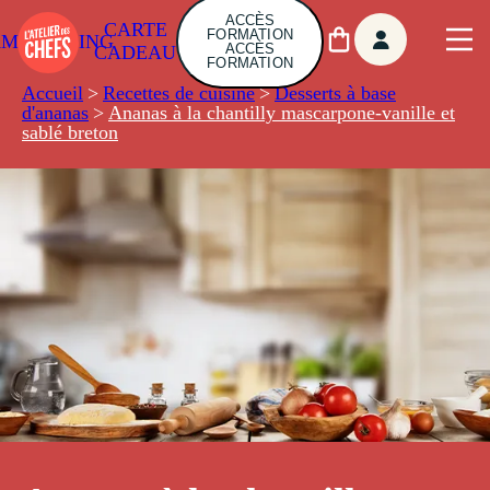
ACCÈS
CARTE
FORMATION
AMBUILDING
ACCÈS
CADEAU
FORMATION
Accueil
>
Recettes de cuisine
>
Desserts à base
d'ananas
>
Ananas à la chantilly mascarpone-vanille et
sablé breton