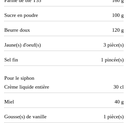
Farine de blé T55
160
g
Sucre en poudre
100
g
Beurre doux
120
g
Jaune(s) d'oeuf(s)
3
pièce(s)
Sel fin
1
pincée(s)
Pour le siphon
Crème liquide entière
30
cl
Miel
40
g
Gousse(s) de vanille
1
pièce(s)