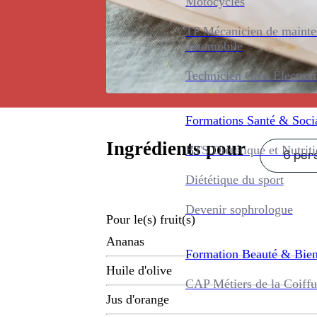
Motocycles
TP Mécanicien de maint
automobile
Technicien Gros Électro
Formations
Santé & Soci
Ingrédients pour
BTS Diététique et Nutrit
6 pers
Diététique du sport
Devenir sophrologue
Pour le(s) fruit(s)
Ananas
Formation
Beauté & Bien
Huile d'olive
CAP Métiers de la Coiffu
Jus d'orange