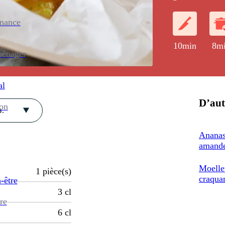
crème épaisse 
enance
10min
8m
ménager
al
D’aut
ion
.
Ananas
amand
Moelleu
1
pièce(s)
craqua
-être
3
cl
re
6
cl