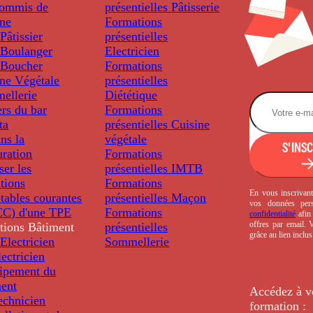
ommis de
présentielles
Pâtisserie
ine
Formations
âtissier
présentielles
Boulanger
Electricien
Boucher
Formations
ine Végétale
présentielles
ellerie
Diététique
rs du bar
Formations
ta
présentielles
Cuisine
ns la
végétale
S'INS
uration
Formations
ser les
présentielles
IMTB
tions
Formations
En vous inscrivant
tables courantes
présentielles
Maçon
vos données per
C) d'une TPE
Formations
confidentialité
afin 
offres par email.
tions
Bâtiment
présentielles
grâce au lien inclu
Electricien
Sommellerie
ectricien
uipement du
ment
Accédez à v
echnicien
formation :