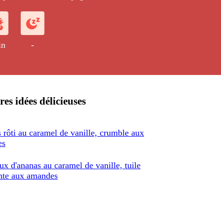
citron-vanille très légèrement sucrée.
in
-
res idées délicieuses
 rôti au caramel de vanille, crumble aux
es
x d'ananas au caramel de vanille, tuile
nte aux amandes