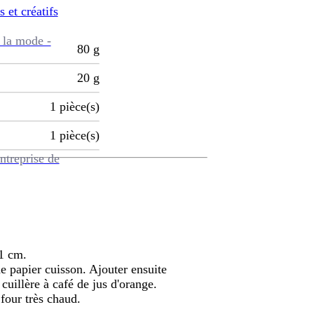
s et créatifs
 la mode -
80
g
20
g
1
pièce(s)
1
pièce(s)
ntreprise de
 1 cm.
 de papier cuisson. Ajouter ensuite
cuillère à café de jus d'orange.
four très chaud.