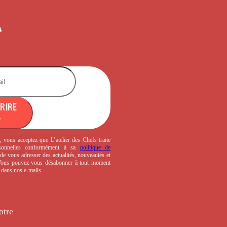
CRIRE
, vous acceptez que L’atelier des Chefs traite
sonnelles conformément à sa
politique de
de vous adresser des actualités, nouveautés et
 Vous pouvez vous désabonner à tout moment
s dans nos e-mails.
otre