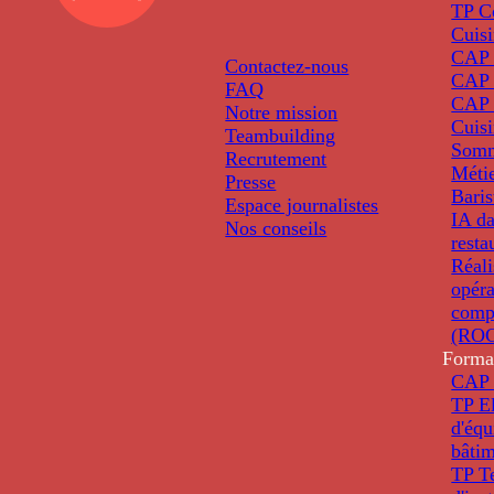
TP C
Cuis
CAP P
Contactez-nous
CAP 
FAQ
CAP 
Notre mission
Cuis
Teambuilding
Somm
Recrutement
Métie
Presse
Baris
Espace journalistes
IA da
Nos conseils
resta
Réali
opéra
comp
(ROC
Forma
CAP 
TP El
d'éq
bâti
TP T