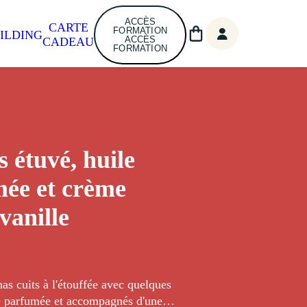
ACCÈS
CARTE
FORMATION
ILDING
ACCÈS
CADEAU
FORMATION
 étuvé, huile
ée et crème
vanille
as cuits à l'étouffée avec quelques
le parfumée et accompagnés d'une