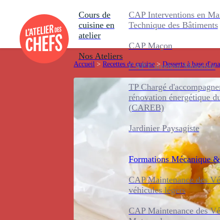
Cours de
CAP Interventions en Ma
cuisine en
Technique des Bâtiments
atelier
CAP Maçon
Nos Ateliers
Accueil
>
Recettes de cuisine
>
Desserts à base d'an
CAP Carreleur Mosaïste
TP Chargé d'accompagnem
rénovation énergétique d
(CAREB)
Jardinier Paysagiste
Formations
Mécanique &
CAP Maintenance des Véh
véhicules légers
CAP Maintenance des Véh