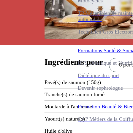
Motocycles
TP Mécanicien de maint
automobile
Technicien Gros Électro
Formations
Santé & Soci
Ingrédients pour
BTS Diététique et Nutrit
6 pers
Diététique du sport
Pavé(s) de saumon (150g)
Devenir sophrologue
Tranche(s) de saumon fumé
Formation
Beauté & Bien
Moutarde à l'ancienne
Yaourt(s) nature(s)
CAP Métiers de la Coiffu
Huile d'olive