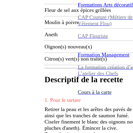
Formations
Arts décoratif
Fleur de sel aux épices grillées
CAP Couture (Métiers de
Moulin à poivre
Vêtement Flou)
Aneth
CAP Fleuriste
Oignon(s) nouveau(x)
Formation
Management
Citron(s) vert(s) non traité(s)
La formation création d’e
L’atelier des Chefs
Descriptif de la recette
Cours à la carte
1
.
Pour le tartare
Retirer la peau et les arêtes des pavés d
ainsi que les tranches de saumon fumé.
Ciseler finement le blanc des oignons nou
pluches d'aneth). Émincer la cive.