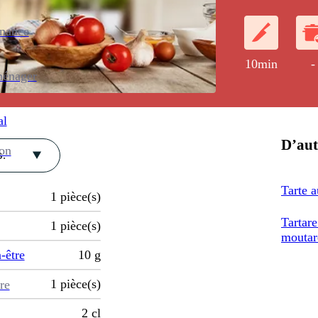
sel aux épices 
enance
10min
-
ménager
al
D’aut
ion
.
Tarte a
1
pièce(s)
Tartar
1
pièce(s)
moutar
-être
10
g
1
pièce(s)
re
2
cl