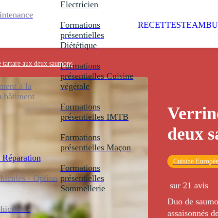
Electricien
intenance
Formations
RECETTES
TEAMBU
présentielles
Diététique
e tartare aux deux saumons
Formations
présentielles
Cuisine
ent à la
végétale
u bâtiment
Formations
Verrin
présentielles
IMTB
deux 
Formations
présentielles
Maçon
 Réparation
Cuisine Europé
Formations
icules - Option
présentielles
sur 21 avis
Sommellerie
Duo de saumons
icules -
assaisonnés de