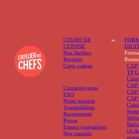
COURS DE
FORM
CUISINE
DIGI
Nos Ateliers
Forma
Recettes
Restau
Carte cadeau
CAP 
TP C
Cuis
CAP P
Contactez-nous
CAP 
FAQ
CAP 
Notre mission
Cuis
Teambuilding
Somm
Recrutement
Métie
Presse
Baris
Espace journalistes
IA da
Nos conseils
resta