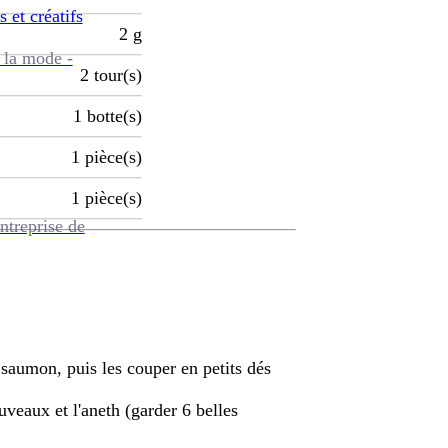
s et créatifs
2
g
 la mode -
2
tour(s)
1
botte(s)
1
pièce(s)
1
pièce(s)
ntreprise de
e saumon, puis les couper en petits dés
veaux et l'aneth (garder 6 belles