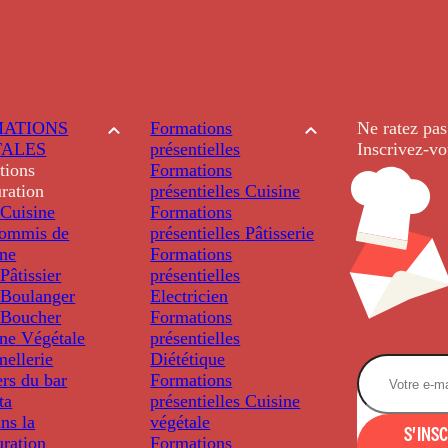
ATIONS
Formations
Ne ratez pas
TALES
présentielles
Inscrivez-vo
tions
Formations
ration
présentielles
Cuisine
Cuisine
Formations
ommis de
présentielles
Pâtisserie
ine
Formations
âtissier
présentielles
Boulanger
Electricien
Boucher
Formations
ine Végétale
présentielles
ellerie
Diététique
rs du bar
Formations
ta
présentielles
Cuisine
ns la
végétale
S'INS
uration
Formations