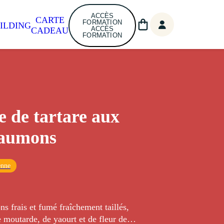
ACCÈS
CARTE
FORMATION
ILDING
ACCÈS
CADEAU
FORMATION
e de tartare aux
saumons
enne
 frais et fumé fraîchement taillés,
 moutarde, de yaourt et de fleur de