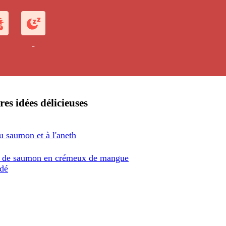
grillées.
-
res idées délicieuses
u saumon et à l'aneth
e de saumon en crémeux de mangue
dé