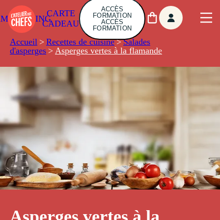
ACCÈS
CARTE
FORMATION
AMBUILDING
ACCÈS
CADEAU
FORMATION
Accueil
>
Recettes de cuisine
>
Salades
d'asperges
>
Asperges vertes à la flamande
Asperges vertes à la