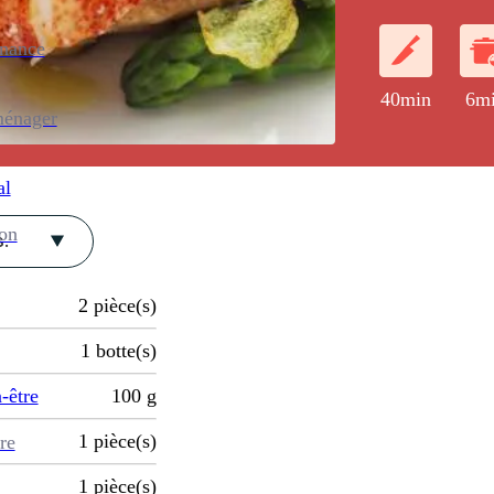
enance
40min
6m
ménager
al
ion
.
2
pièce(s)
1
botte(s)
-être
100
g
1
pièce(s)
re
1
pièce(s)