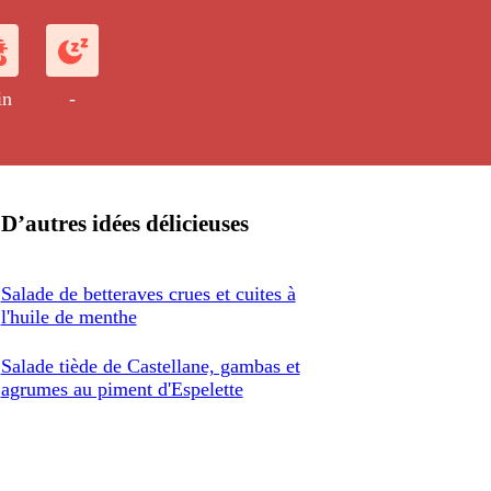
in
-
D’autres idées délicieuses
Salade de betteraves crues et cuites à
l'huile de menthe
Salade tiède de Castellane, gambas et
agrumes au piment d'Espelette