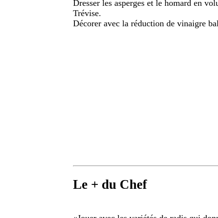
Dresser les asperges et le homard en vol
Trévise.
Décorer avec la réduction de vinaigre ba
Le + du Chef
«
Jouer avec les variétés de radis qui don