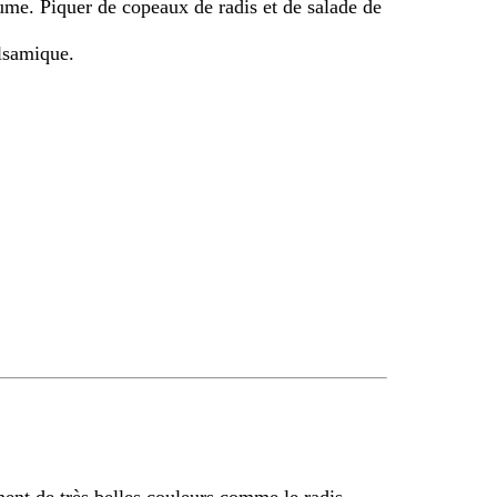
ume. Piquer de copeaux de radis et de salade de
lsamique.
nent de très belles couleurs comme le radis