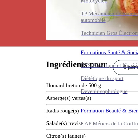
Motocycles
TP Mécanicien de maint
automobile
Technicien Gros Électro
Formations
Santé & Soci
Ingrédients pour
BTS Diététique et Nutrit
6 pers
Diététique du sport
Homard breton de 500 g
Devenir sophrologue
Asperge(s) vertes(s)
Formation
Beauté & Bien
Radis rouge(s)
Salade(s) trevise
CAP Métiers de la Coiffu
Citron(s) jaune(s)