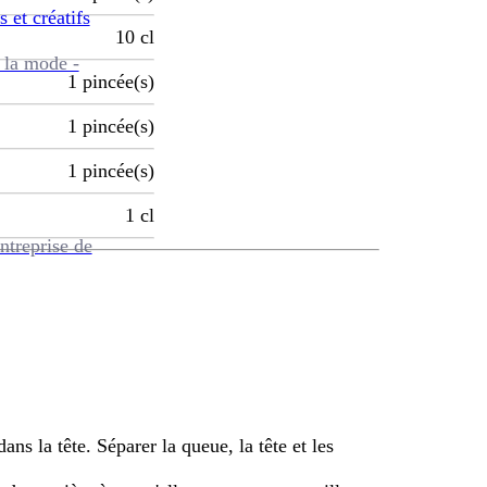
s et créatifs
10
cl
 la mode -
1
pincée(s)
1
pincée(s)
1
pincée(s)
1
cl
ntreprise de
ns la tête. Séparer la queue, la tête et les