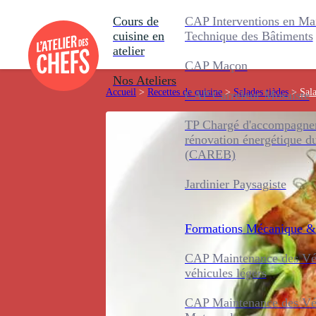
Cours de
CAP Interventions en Ma
cuisine en
Technique des Bâtiments
atelier
CAP Maçon
Nos Ateliers
Accueil
>
Recettes de cuisine
>
Salades tièdes
>
Sala
CAP Carreleur Mosaïste
TP Chargé d'accompagnem
rénovation énergétique d
(CAREB)
Jardinier Paysagiste
Formations
Mécanique &
CAP Maintenance des Véh
véhicules légers
CAP Maintenance des Véh