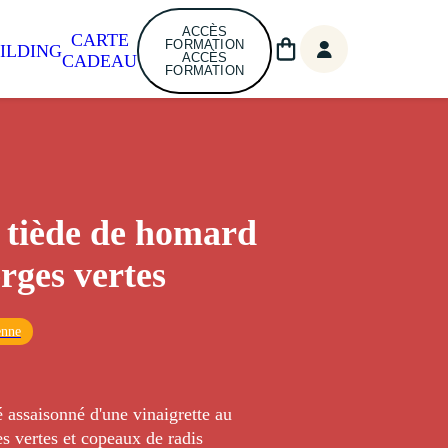
ACCÈS
CARTE
FORMATION
ILDING
ACCÈS
CADEAU
FORMATION
 tiède de homard
erges vertes
enne
assaisonné d'une vinaigrette au
es vertes et copeaux de radis