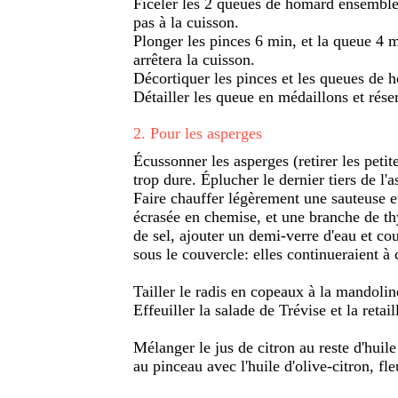
Ficeler les 2 queues de homard ensemble 
pas à la cuisson.
Plonger les pinces 6 min, et la queue 4 m
arrêtera la cuisson.
Décortiquer les pinces et les queues de 
Détailler les queue en médaillons et rése
2
.
Pour les asperges
Écussonner les asperges (retirer les petite
trop dure. Éplucher le dernier tiers de l'
Faire chauffer légèrement une sauteuse et
écrasée en chemise, et une branche de th
de sel, ajouter un demi-verre d'eau et co
sous le couvercle: elles continueraient à c
Tailler le radis en copeaux à la mandoline
Effeuiller la salade de Trévise et la retai
Mélanger le jus de citron au reste d'huil
au pinceau avec l'huile d'olive-citron, fle