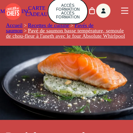
ACCÈS
CARTE
FORMATION
AMBUILDING
ACCÈS
CADEAU
FORMATION
Accueil
>
Recettes de cuisine
>
Pavés de
saumon
>
Pavé de saumon basse température, semoule
de chou-fleur à l'aneth avec le four Absolute Whirlpool