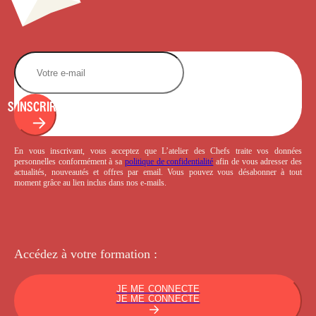
S'INSCRIRE
En vous inscrivant, vous acceptez que L’atelier des Chefs traite vos données
personnelles conformément à sa
politique de confidentialité
afin de vous adresser des
actualités, nouveautés et offres par email. Vous pouvez vous désabonner à tout
moment grâce au lien inclus dans nos e-mails.
Accédez à votre
formation :
JE ME CONNECTE
JE ME CONNECTE