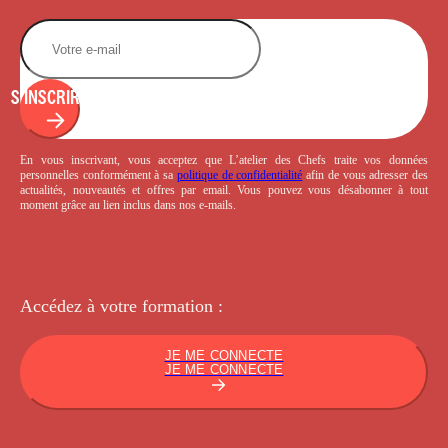
S'INSCRIRE
En vous inscrivant, vous acceptez que L’atelier des Chefs traite vos données
personnelles conformément à sa
politique de confidentialité
afin de vous adresser des
actualités, nouveautés et offres par email. Vous pouvez vous désabonner à tout
moment grâce au lien inclus dans nos e-mails.
Accédez à votre
formation :
JE ME CONNECTE
JE ME CONNECTE