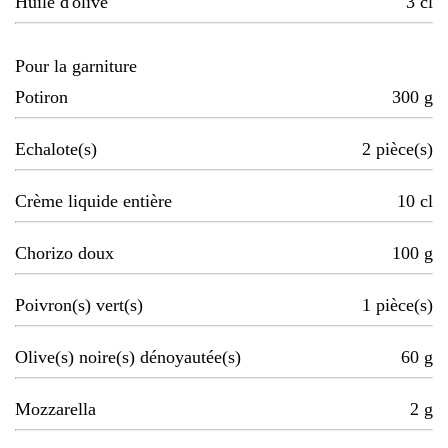
Huile d'olive
3
cl
Pour la garniture
Potiron
300
g
Echalote(s)
2
pièce(s)
Crème liquide entière
10
cl
Chorizo doux
100
g
Poivron(s) vert(s)
1
pièce(s)
Olive(s) noire(s) dénoyautée(s)
60
g
Mozzarella
2
g