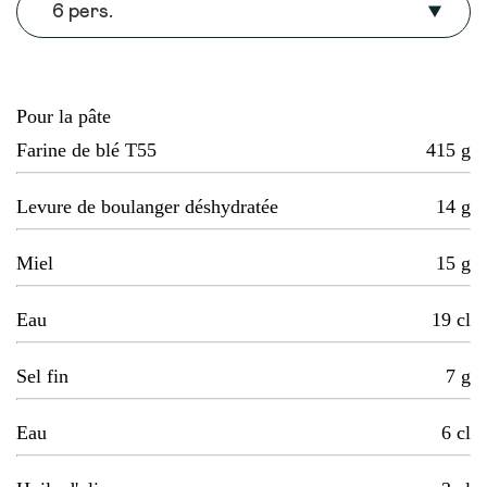
6 pers.
Pour la pâte
Farine de blé T55
415
g
Levure de boulanger déshydratée
14
g
Miel
15
g
Eau
19
cl
Sel fin
7
g
Eau
6
cl