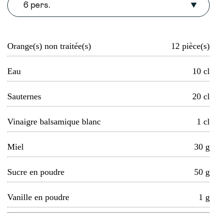
6 pers.
Orange(s) non traitée(s)
12
pièce(s)
Eau
10
cl
Sauternes
20
cl
Vinaigre balsamique blanc
1
cl
Miel
30
g
Sucre en poudre
50
g
Vanille en poudre
1
g