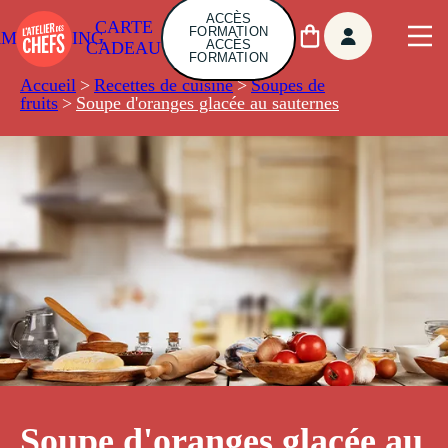
ACCÈS
CARTE
FORMATION
AMBUILDING
ACCÈS
CADEAU
FORMATION
Accueil
>
Recettes de cuisine
>
Soupes de
fruits
>
Soupe d'oranges glacée au sauternes
Soupe d'oranges glacée au