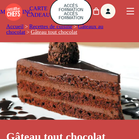
ACCÈS
CARTE
FORMATION
AMBUILDING
ACCÈS
CADEAU
FORMATION
Accueil
>
Recettes de cuisine
>
Gâteaux au
chocolat
>
Gâteau tout chocolat
Gâteau tout chocolat