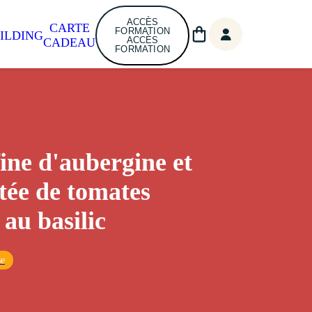
ACCÈS
CARTE
FORMATION
ILDING
ACCÈS
CADEAU
FORMATION
fine d'aubergine et
ée de tomates
 au basilic
se