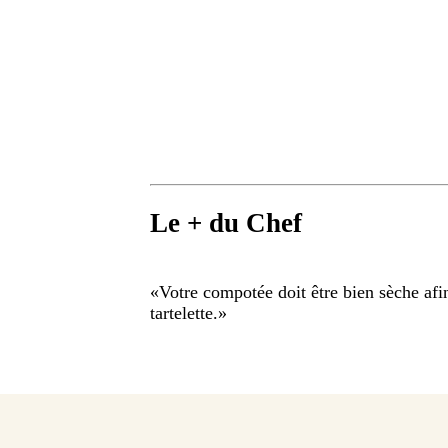
Le + du Chef
«
Votre compotée doit être bien sèche afi
tartelette.
»