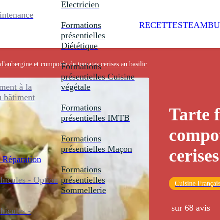
Electricien
intenance
Formations
RECETTES
TEAMBU
présentielles
Diététique
 d'aubergine et compotée de tomates cerises au basilic
Formations
présentielles
Cuisine
ent à la
végétale
u bâtiment
Formations
Tarte 
présentielles
IMTB
compot
Formations
présentielles
Maçon
cerises
 Réparation
Formations
icules - Option
présentielles
Cuisine Françai
Sommellerie
sur 68 avis
icules -