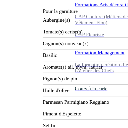
Formations
Arts décoratif
Pour la garniture
CAP Couture (Métiers de
Aubergine(s)
Vêtement Flou)
Tomate(s) cerise(s)
CAP Fleuriste
Oignon(s) nouveau(x)
Formation
Management
Basilic
La formation création d’e
Aromate(s) ail, thym, laurier
L’atelier des Chefs
Pignon(s) de pin
Cours à la carte
Huile d'olive
Parmesan Parmigiano Reggiano
Piment d'Espelette
Sel fin