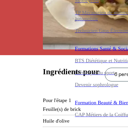
Motocycles
TP Mécanicien de maint
automobile
Technicien Gros Électro
Formations
Santé & Soci
BTS Diététique et Nutrit
Ingrédients pour
Diététique du sport
6 pers
Devenir sophrologue
Pour l'étape 1
Formation
Beauté & Bien
Feuille(s) de brick
CAP Métiers de la Coiffu
Huile d'olive