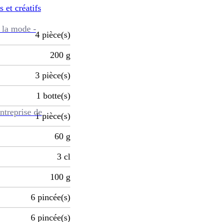
s et créatifs
 la mode -
4
pièce(s)
200
g
3
pièce(s)
1
botte(s)
ntreprise de
1
pièce(s)
60
g
3
cl
100
g
6
pincée(s)
6
pincée(s)