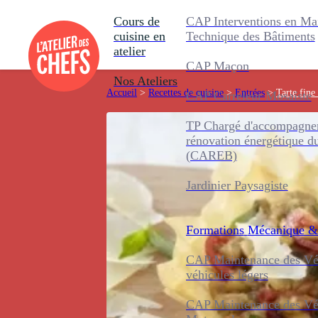
Cours de
CAP Interventions en Ma
cuisine en
Technique des Bâtiments
atelier
CAP Maçon
Nos Ateliers
Accueil
>
Recettes de cuisine
>
Entrées
>
Tarte fine
CAP Carreleur Mosaïste
TP Chargé d'accompagnem
rénovation énergétique d
(CAREB)
Jardinier Paysagiste
Formations
Mécanique &
CAP Maintenance des Véh
véhicules légers
CAP Maintenance des Véh