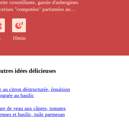
lette croustillante, garnie d'aubergines
 cerises "compotées" parfumées au
h
10min
utres idées délicieuses
e au citron déstructurée, émulsion
nguée au basilic
are de veau aux câpres, tomates
ennes et basilic, tuile parmesan