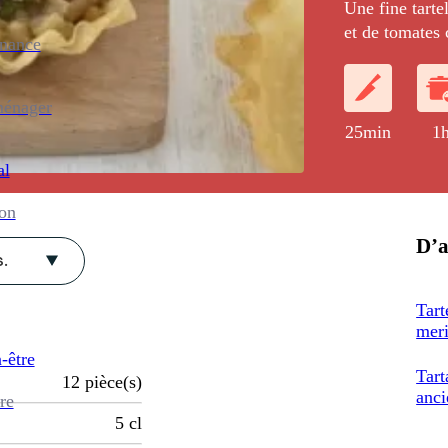
Une fine tarte
et de tomates
enance
basilic.
ménager
25min
1
al
ion
D’a
.
Tart
meri
-être
Tart
12
pièce(s)
anci
re
5
cl