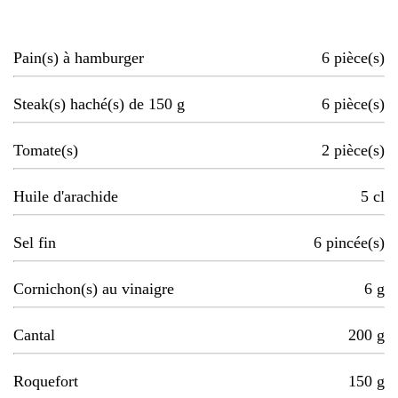
Pain(s) à hamburger
6
pièce(s)
Steak(s) haché(s) de 150 g
6
pièce(s)
Tomate(s)
2
pièce(s)
Huile d'arachide
5
cl
Sel fin
6
pincée(s)
Cornichon(s) au vinaigre
6
g
Cantal
200
g
Roquefort
150
g