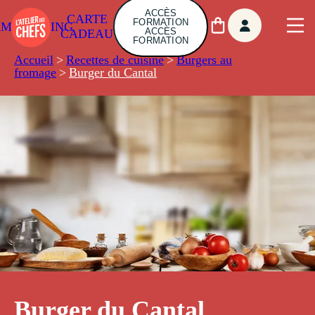
ACCÈS
CARTE
FORMATION
AMBUILDING
ACCÈS
CADEAU
FORMATION
Accueil
>
Recettes de cuisine
>
Burgers au
fromage
>
Burger du Cantal
Burger du Cantal