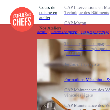
Cours de
CAP Interventions en Ma
cuisine en
Technique des Bâtiments
atelier
CAP Maçon
Nos Ateliers
Accueil
>
Recettes de cuisine
>
Burgers au fromage
CAP Carreleur Mosaïste
TP Chargé d'accompagnem
rénovation énergétique d
(CAREB)
Jardinier Paysagiste
Formations
Mécanique &
CAP Maintenance des Véh
véhicules légers
CAP Maintenance des Véh