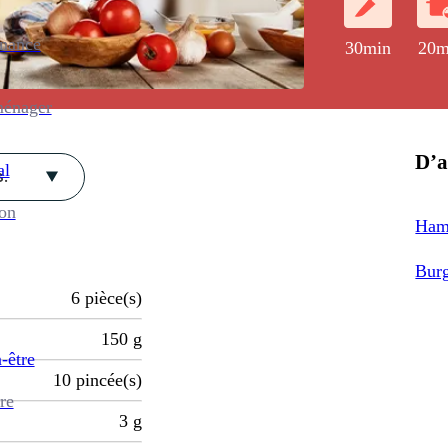
enance
30min
20m
ménager
D’a
al
.
ion
Hamb
Burg
6
pièce(s)
150
g
-être
10
pincée(s)
re
3
g