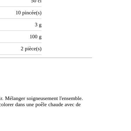
50
cl
10
pincée(s)
3
g
100
g
2
pièce(s)
oir. Mélanger soigneusement l'ensemble.
 colorer dans une poêle chaude avec de