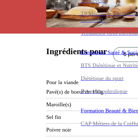
Motocycles
TP Mécanicien de maint
automobile
Technicien Gros Électro
Ingrédients pour
Formations
Santé & Soci
6 pers
BTS Diététique et Nutrit
Diététique du sport
Pour la viande
Devenir sophrologue
Pavé(s) de boeuf de 150g
Maroille(s)
Formation
Beauté & Bien
Sel fin
CAP Métiers de la Coiffu
Poivre noir