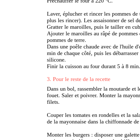
Préchauffer le four à 220 °C.
Laver, éplucher et rincer les pommes de t
plus les rincer). Les assaisonner de sel d
Gratter le maroilles, puis le tailler en c
Ajouter le maroilles au râpé de pommes d
pommes de terre.
Dans une poêle chaude avec de l'huile d'o
min de chaque côté, puis les débarrasser
silicone.
Finir la cuisson au four durant 5 à 8 min
3
.
Pour le reste de la recette
Dans un bol, rassembler la moutarde et l
fouet. Saler et poivrer. Monter la mayonn
filets.
Couper les tomates en rondelles et la sal
de la mayonnaise dans la chiffonnade de 
Monter les burgers : disposer une galett