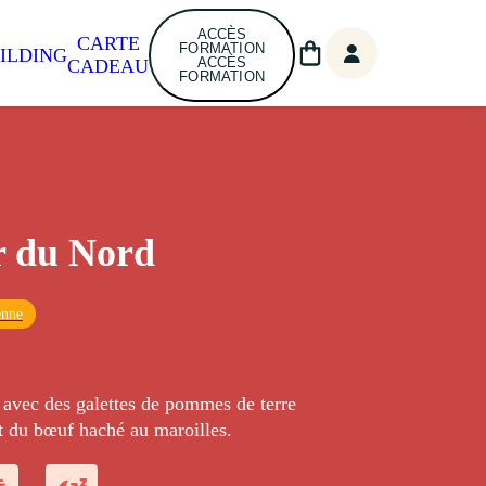
ACCÈS
CARTE
FORMATION
ILDING
ACCÈS
CADEAU
FORMATION
r du Nord
enne
 avec des galettes de pommes de terre
t du bœuf haché au maroilles.