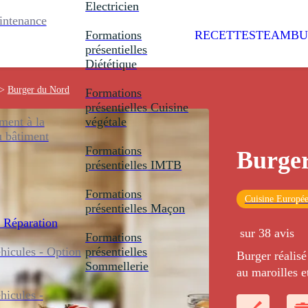
Electricien
intenance
Formations
RECETTES
TEAMBU
présentielles
Diététique
>
Burger du Nord
Formations
présentielles
Cuisine
ent à la
végétale
u bâtiment
Formations
Burge
présentielles
IMTB
Formations
Cuisine Europé
présentielles
Maçon
 Réparation
sur 38 avis
Formations
icules - Option
présentielles
Burger réalisé
Sommellerie
au maroilles e
icules -