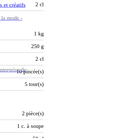
2
cl
s et créatifs
 la mode -
1
kg
250
g
2
cl
ntreprise de
10
pincée(s)
5
tour(s)
2
pièce(s)
1
c. à soupe