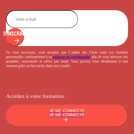
S'INSCRIRE
En vous inscrivant, vous acceptez que L’atelier des Chefs traite vos données
personnelles conformément à sa
politique de confidentialité
afin de vous adresser des
actualités, nouveautés et offres par email. Vous pouvez vous désabonner à tout
moment grâce au lien inclus dans nos e-mails.
Accédez à votre
formation :
JE ME CONNECTE
JE ME CONNECTE