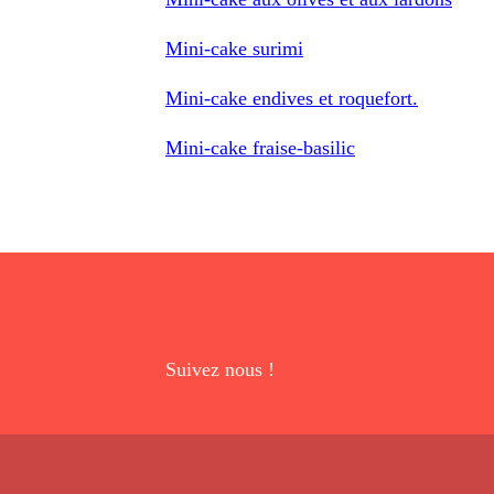
Mini-cake surimi
Mini-cake endives et roquefort.
Mini-cake fraise-basilic
Suivez nous !