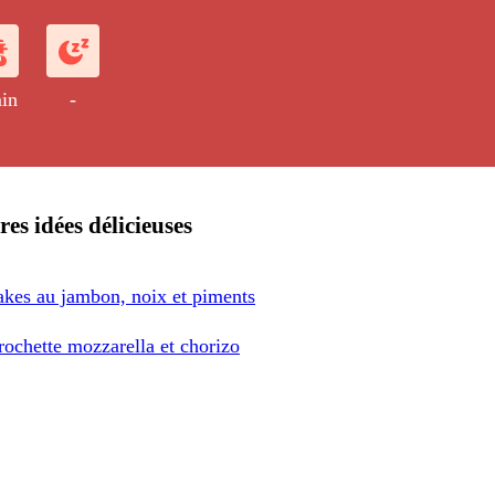
in
-
res idées délicieuses
akes au jambon, noix et piments
rochette mozzarella et chorizo