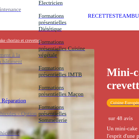
Electricien
intenance
Formations
RECETTES
TEAMBU
présentielles
Diététique
ke chorizo et crevettes
Formations
présentielles
Cuisine
ent à la
végétale
u bâtiment
Formations
Mini-c
présentielles
IMTB
crevet
Formations
présentielles
Maçon
 Réparation
Cuisine Europé
Formations
icules - Option
présentielles
sur 48 avis
Sommellerie
Un mini-cake a
icules -
l'esprit d'une 