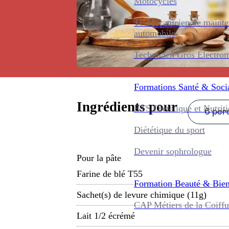
Motocycles
TP Mécanicien de maint
automobile
Technicien Gros Électro
Formations
Santé & Soci
Ingrédients pour
BTS Diététique et Nutrit
6 pers
Diététique du sport
Devenir sophrologue
Pour la pâte
Farine de blé T55
Formation
Beauté & Bien
Sachet(s) de levure chimique (11g)
CAP Métiers de la Coiffu
Lait 1/2 écrémé