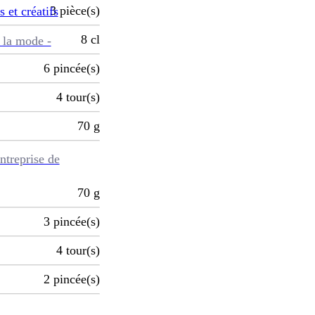
3
pièce(s)
s et créatifs
8
cl
 la mode -
6
pincée(s)
4
tour(s)
70
g
ntreprise de
70
g
3
pincée(s)
4
tour(s)
2
pincée(s)