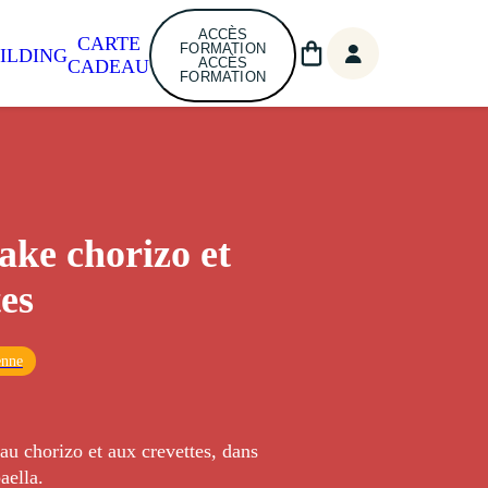
ACCÈS
CARTE
FORMATION
ILDING
ACCÈS
CADEAU
FORMATION
ake chorizo et
tes
enne
u chorizo et aux crevettes, dans
paella.