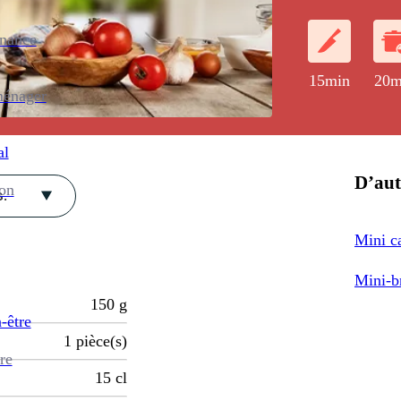
enance
15min
20m
ménager
al
D’aut
ion
.
Mini c
Mini-b
150
g
-être
1
pièce(s)
re
15
cl