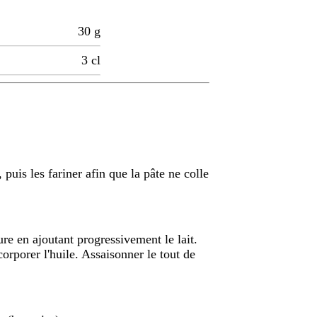
30
g
3
cl
 puis les fariner afin que la pâte ne colle
ure en ajoutant progressivement le lait.
orporer l'huile. Assaisonner le tout de