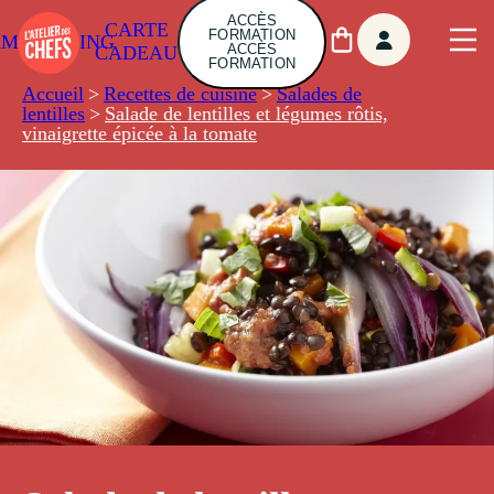
ACCÈS
CARTE
FORMATION
AMBUILDING
ACCÈS
CADEAU
FORMATION
Accueil
>
Recettes de cuisine
>
Salades de
lentilles
>
Salade de lentilles et légumes rôtis,
vinaigrette épicée à la tomate