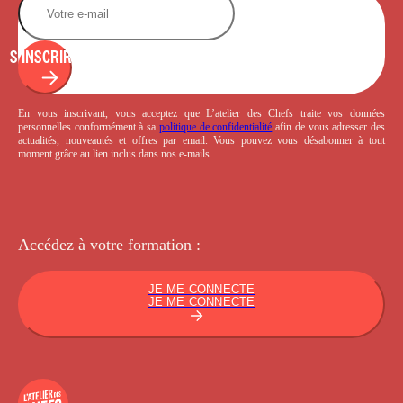
S'INSCRIRE
En vous inscrivant, vous acceptez que L’atelier des Chefs traite vos données
personnelles conformément à sa
politique de confidentialité
afin de vous adresser des
actualités, nouveautés et offres par email. Vous pouvez vous désabonner à tout
moment grâce au lien inclus dans nos e-mails.
Accédez à votre
formation :
JE ME CONNECTE
JE ME CONNECTE